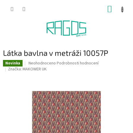
Přejít
NÁKUP
na
obsah
KOŠÍK
Látka bavlna v metráži 10057P
Průměrné
Neohodnoceno
Podrobnosti hodnocení
Novinka
hodnocení
Značka:
MAKOWER UK
produktu
je
0,0
z
5
hvězdiček.