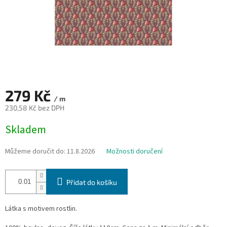
279 Kč
/ m
230,58 Kč bez DPH
Měrná
Skladem
cena:
Můžeme doručit do:
11.8.2026
Možnosti doručení
Přidat do košíku
Látka s motivem rostlin.