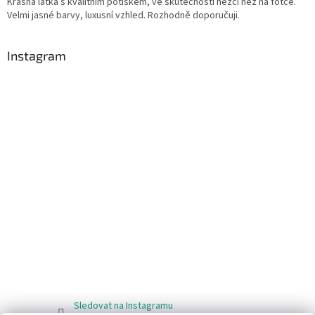
Krásná látka s kvalitním potiskem, ve skutečnosti hezčí než na fotce.
Velmi jasné barvy, luxusní vzhled. Rozhodně doporučuji.
Instagram
Sledovat na Instagramu