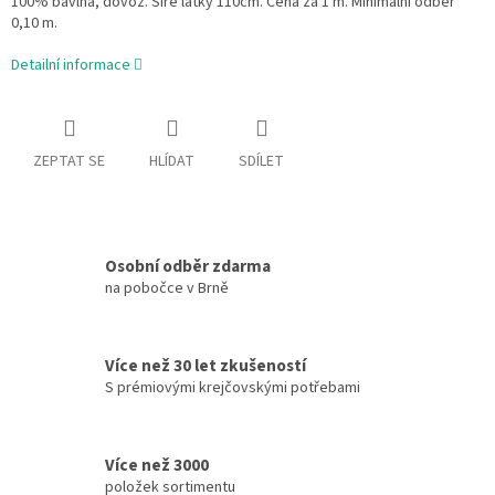
100% bavlna, dovoz. Šíře látky 110cm. Cena za 1 m. Minimální odběr
0,10 m.
Detailní informace
ZEPTAT SE
HLÍDAT
SDÍLET
Osobní odběr zdarma
na pobočce v Brně
Více než 30 let zkušeností
S prémiovými krejčovskými potřebami
Více než 3000
položek sortimentu