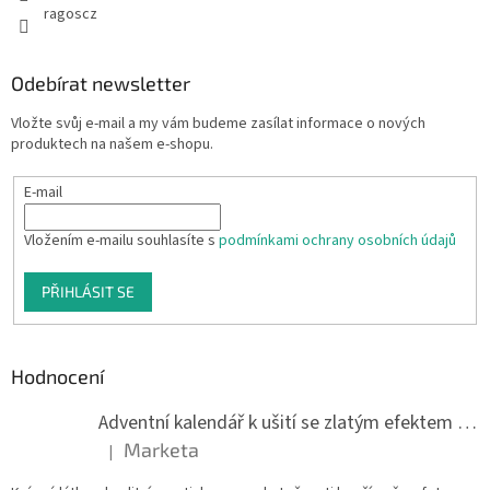
ragoscz
Odebírat newsletter
Vložte svůj e-mail a my vám budeme zasílat informace o nových
produktech na našem e-shopu.
E-mail
Vložením e-mailu souhlasíte s
podmínkami ochrany osobních údajů
PŘIHLÁSIT SE
Hodnocení
Adventní kalendář k ušití se zlatým efektem 042Q
Marketa
|
Hodnocení produktu je 5 z 5 hvězdiček.