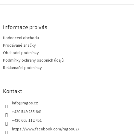
Z
á
p
a
Informace pro vás
t
Hodnocení obchodu
í
Prodávané značky
Obchodní podmínky
Podmínky ochrany osobních údajů
Reklamační podmínky
Kontakt
info
@
ragos.cz
+420 549 255 641
+420 605 112 451
https://www.facebook.com/ragosCZ/