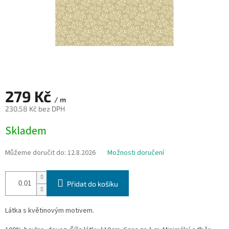
279 Kč
/ m
230,58 Kč bez DPH
Měrná
Skladem
cena:
Můžeme doručit do:
12.8.2026
Možnosti doručení
Přidat do košíku
Látka s květinovým motivem.