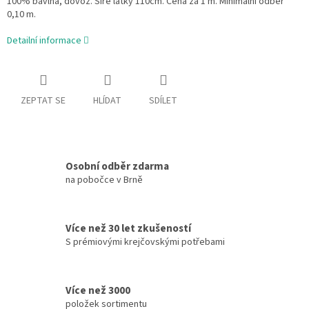
100% bavlna, dovoz. Šíře látky 110cm. Cena za 1 m. Minimální odběr
0,10 m.
Detailní informace
ZEPTAT SE
HLÍDAT
SDÍLET
Osobní odběr zdarma
na pobočce v Brně
Více než 30 let zkušeností
S prémiovými krejčovskými potřebami
Více než 3000
položek sortimentu