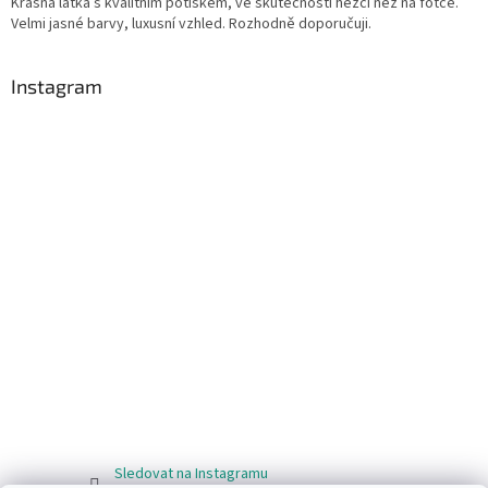
Krásná látka s kvalitním potiskem, ve skutečnosti hezčí než na fotce.
Velmi jasné barvy, luxusní vzhled. Rozhodně doporučuji.
Instagram
Sledovat na Instagramu