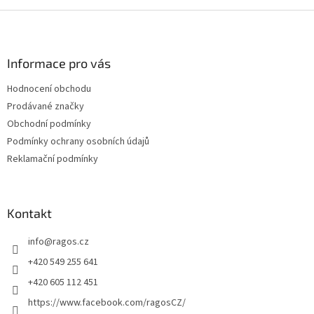
Z
á
p
a
Informace pro vás
t
Hodnocení obchodu
í
Prodávané značky
Obchodní podmínky
Podmínky ochrany osobních údajů
Reklamační podmínky
Kontakt
info
@
ragos.cz
+420 549 255 641
+420 605 112 451
https://www.facebook.com/ragosCZ/