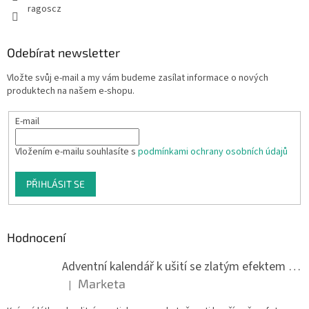
ragoscz
Odebírat newsletter
Vložte svůj e-mail a my vám budeme zasílat informace o nových
produktech na našem e-shopu.
E-mail
Vložením e-mailu souhlasíte s
podmínkami ochrany osobních údajů
PŘIHLÁSIT SE
Hodnocení
Adventní kalendář k ušití se zlatým efektem 042Q
Marketa
|
Hodnocení produktu je 5 z 5 hvězdiček.