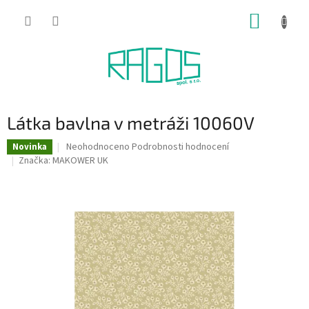
Přejít
NÁKUP
na
obsah
KOŠÍK
Látka bavlna v metráži 10060V
Průměrné
Neohodnoceno
Podrobnosti hodnocení
Novinka
hodnocení
Značka:
MAKOWER UK
produktu
je
0,0
z
5
hvězdiček.