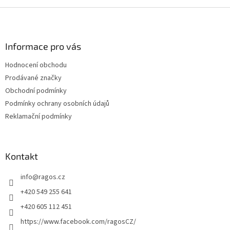
Z
á
p
a
Informace pro vás
t
Hodnocení obchodu
í
Prodávané značky
Obchodní podmínky
Podmínky ochrany osobních údajů
Reklamační podmínky
Kontakt
info
@
ragos.cz
+420 549 255 641
+420 605 112 451
https://www.facebook.com/ragosCZ/