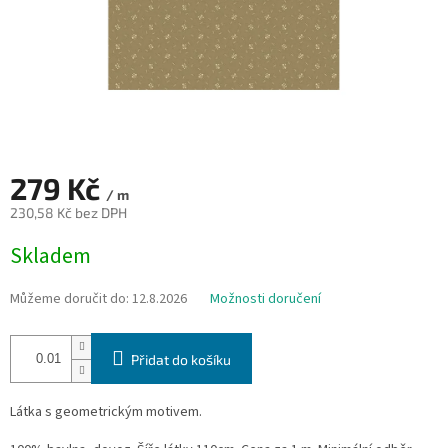
279 Kč
/ m
230,58 Kč bez DPH
Měrná
Skladem
cena:
Můžeme doručit do:
12.8.2026
Možnosti doručení
Přidat do košíku
Látka s geometrickým motivem.