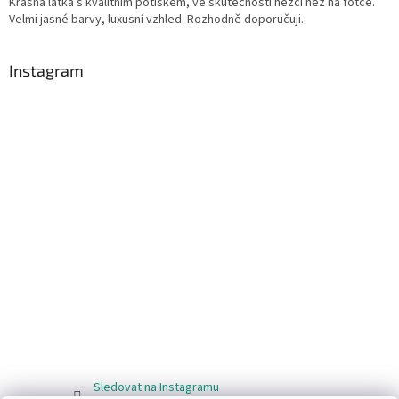
Krásná látka s kvalitním potiskem, ve skutečnosti hezčí než na fotce.
Velmi jasné barvy, luxusní vzhled. Rozhodně doporučuji.
Instagram
Sledovat na Instagramu