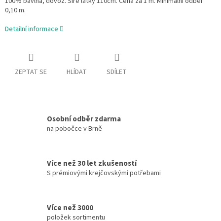
100% bavlna, dovoz. Šíře látky 110cm. Cena za 1 m. Minimální odběr
0,10 m.
Detailní informace
ZEPTAT SE
HLÍDAT
SDÍLET
Osobní odběr zdarma
na pobočce v Brně
Více než 30 let zkušeností
S prémiovými krejčovskými potřebami
Více než 3000
položek sortimentu