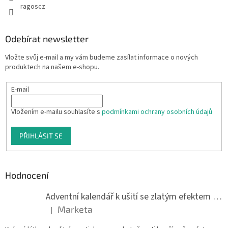
ragoscz
Odebírat newsletter
Vložte svůj e-mail a my vám budeme zasílat informace o nových
produktech na našem e-shopu.
E-mail
Vložením e-mailu souhlasíte s
podmínkami ochrany osobních údajů
PŘIHLÁSIT SE
Hodnocení
Adventní kalendář k ušití se zlatým efektem 042Q
Marketa
|
Hodnocení produktu je 5 z 5 hvězdiček.