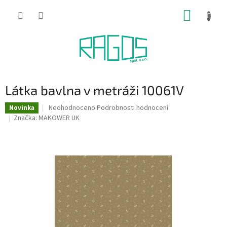
Přejít
NÁKUP
na
obsah
KOŠÍK
Látka bavlna v metráži 10061V
Průměrné
Neohodnoceno
Podrobnosti hodnocení
Novinka
hodnocení
Značka:
MAKOWER UK
produktu
je
0,0
z
5
hvězdiček.