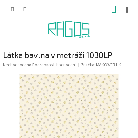
Přejít
NÁKUP
na
obsah
KOŠÍK
Látka bavlna v metráži 1030LP
Průměrné
Neohodnoceno
Podrobnosti hodnocení
Značka:
MAKOWER UK
hodnocení
produktu
je
0,0
z
5
hvězdiček.