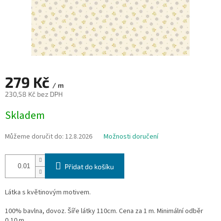
279 Kč
/ m
230,58 Kč bez DPH
Měrná
Skladem
cena:
Můžeme doručit do:
12.8.2026
Možnosti doručení
Přidat do košíku
Látka s květinovým motivem.
100% bavlna, dovoz. Šíře látky 110cm. Cena za 1 m. Minimální odběr
0,10 m.