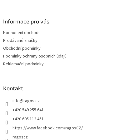
Z
á
p
a
Informace pro vás
t
Hodnocení obchodu
í
Prodávané značky
Obchodní podmínky
Podmínky ochrany osobních údajů
Reklamační podmínky
Kontakt
info
@
ragos.cz
+420 549 255 641
+420 605 112 451
https://www.facebook.com/ragosCZ/
ragoscz