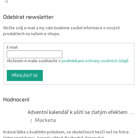
Odebírat newsletter
Vložte svůj e-mail a my vám budeme zasílat informace o nových
produktech na našem e-shopu.
E-mail
Vložením e-mailu souhlasíte s
podmínkami ochrany osobních údajů
PŘIHLÁSIT SE
Hodnocení
Adventní kalendář k ušití se zlatým efektem 042Q
Marketa
|
Hodnocení produktu je 5 z 5 hvězdiček.
Krásná látka s kvalitním potiskem, ve skutečnosti hezčí než na fotce.
Velmi jasné barvy, luxusní vzhled. Rozhodně doporučuji.