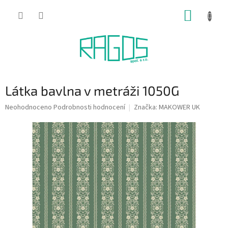
Přejít
NÁKUP
na
obsah
KOŠÍK
Látka bavlna v metráži 1050G
Průměrné
Neohodnoceno
Podrobnosti hodnocení
Značka:
MAKOWER UK
hodnocení
produktu
je
0,0
z
5
hvězdiček.