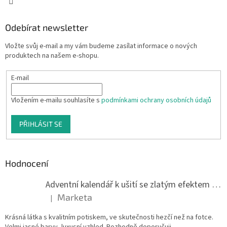
Odebírat newsletter
Vložte svůj e-mail a my vám budeme zasílat informace o nových
produktech na našem e-shopu.
E-mail
Vložením e-mailu souhlasíte s
podmínkami ochrany osobních údajů
PŘIHLÁSIT SE
Hodnocení
Adventní kalendář k ušití se zlatým efektem 042Q
Marketa
|
Hodnocení produktu je 5 z 5 hvězdiček.
Krásná látka s kvalitním potiskem, ve skutečnosti hezčí než na fotce.
Velmi jasné barvy, luxusní vzhled. Rozhodně doporučuji.