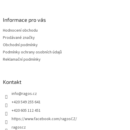
Z
á
p
a
Informace pro vás
t
Hodnocení obchodu
í
Prodávané značky
Obchodní podmínky
Podmínky ochrany osobních údajů
Reklamační podmínky
Kontakt
info
@
ragos.cz
+420 549 255 641
+420 605 112 451
https://www.facebook.com/ragosCZ/
ragoscz