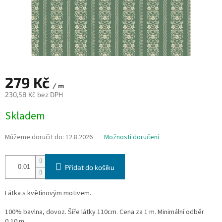
279 Kč
/ m
230,58 Kč bez DPH
Měrná
Skladem
cena:
Můžeme doručit do:
12.8.2026
Možnosti doručení
Přidat do košíku
Látka s květinovým motivem.
100% bavlna, dovoz. Šíře látky 110cm. Cena za 1 m. Minimální odběr
0,10 m.