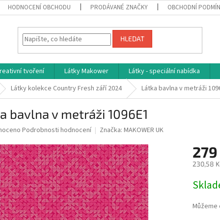
HODNOCENÍ OBCHODU
PRODÁVANÉ ZNAČKY
OBCHODNÍ PODMÍ
HLEDAT
reativní tvoření
Látky Makower
Látky - speciální nabídka
Látky kolekce Country Fresh září 2024
Látka bavlna v metráži 109
a bavlna v metráži 1096E1
né
noceno
Podrobnosti hodnocení
Značka:
MAKOWER UK
ní
279
u
230,58 K
Měrná
Skla
cena:
ek.
Můžeme d