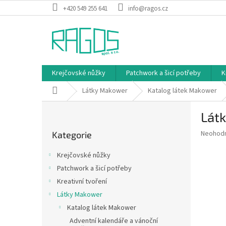
Přejít
+420 549 255 641
info@ragos.cz
na
obsah
Krejčovské nůžky
Patchwork a šicí potřeby
K
Domů
Látky Makower
Katalog látek Makower
P
Látk
o
Přeskočit
s
Průměr
Neohod
Kategorie
kategorie
t
hodnoce
r
produkt
Krejčovské nůžky
a
je
Patchwork a šicí potřeby
0,0
n
z
Kreativní tvoření
n
5
í
Látky Makower
hvězdič
p
Katalog látek Makower
a
Adventní kalendáře a vánoční