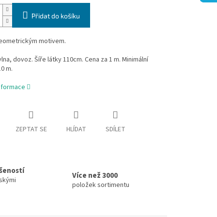
Přidat do košíku
geometrickým motivem.
na, dovoz. Šíře látky 110cm. Cena za 1 m. Minimální
10 m.
informace
ZEPTAT SE
HLÍDAT
SDÍLET
ušeností
Více než 3000
skými
položek sortimentu