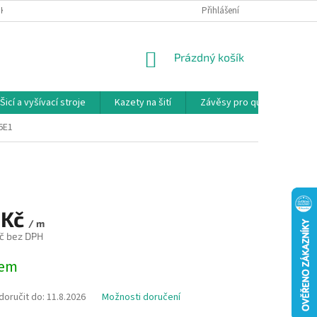
NKY
PODMÍNKY OCHRANY OSOBNÍCH ÚDAJŮ
Přihlášení
REKLAMAČNÍ PODMÍNKY
NÁKUPNÍ
Prázdný košík
KOŠÍK
Šicí a vyšívací stroje
Kazety na šití
Závěsy pro quilty
Ko
6E1
 Kč
/ m
č bez DPH
dem
oručit do:
11.8.2026
Možnosti doručení