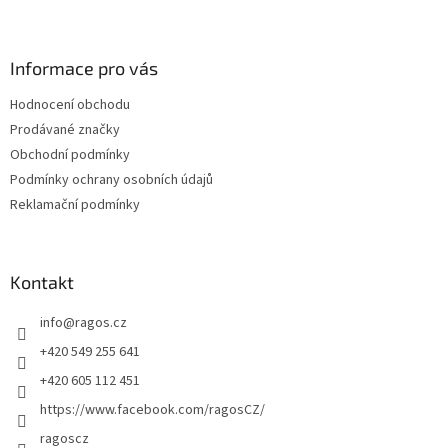
Z
á
p
a
Informace pro vás
t
Hodnocení obchodu
í
Prodávané značky
Obchodní podmínky
Podmínky ochrany osobních údajů
Reklamační podmínky
Kontakt
info
@
ragos.cz
+420 549 255 641
+420 605 112 451
https://www.facebook.com/ragosCZ/
ragoscz