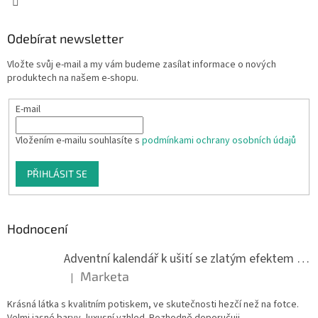
Odebírat newsletter
Vložte svůj e-mail a my vám budeme zasílat informace o nových
produktech na našem e-shopu.
E-mail
Vložením e-mailu souhlasíte s
podmínkami ochrany osobních údajů
PŘIHLÁSIT SE
Hodnocení
Adventní kalendář k ušití se zlatým efektem 042Q
Marketa
|
Hodnocení produktu je 5 z 5 hvězdiček.
Krásná látka s kvalitním potiskem, ve skutečnosti hezčí než na fotce.
Velmi jasné barvy, luxusní vzhled. Rozhodně doporučuji.