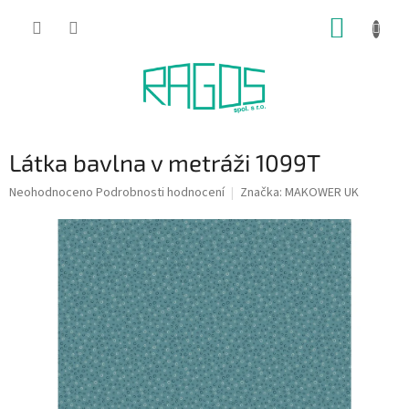
Přejít
NÁKUP
na
obsah
KOŠÍK
Látka bavlna v metráži 1099T
Průměrné
Neohodnoceno
Podrobnosti hodnocení
Značka:
MAKOWER UK
hodnocení
produktu
je
0,0
z
5
hvězdiček.