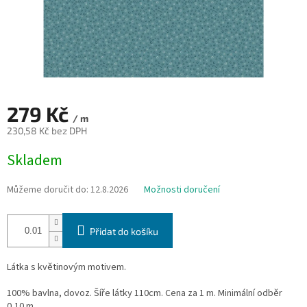
279 Kč
/ m
230,58 Kč bez DPH
Měrná
Skladem
cena:
Můžeme doručit do:
12.8.2026
Možnosti doručení
Přidat do košíku
Látka s květinovým motivem.
100% bavlna, dovoz. Šíře látky 110cm. Cena za 1 m. Minimální odběr
0,10 m.