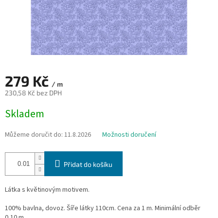
279 Kč
/ m
230,58 Kč bez DPH
Měrná
Skladem
cena:
Můžeme doručit do:
11.8.2026
Možnosti doručení
Přidat do košíku
Látka s květinovým motivem.
100% bavlna, dovoz. Šíře látky 110cm. Cena za 1 m. Minimální odběr
0,10 m.