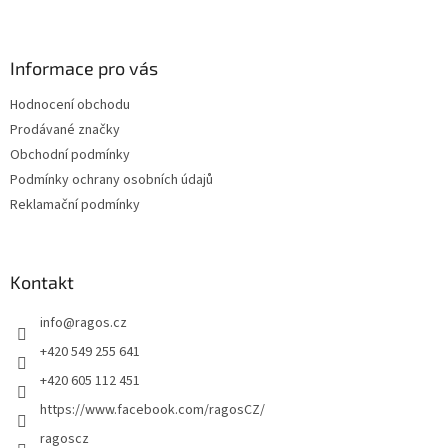
Z
á
p
a
Informace pro vás
t
Hodnocení obchodu
í
Prodávané značky
Obchodní podmínky
Podmínky ochrany osobních údajů
Reklamační podmínky
Kontakt
info
@
ragos.cz
+420 549 255 641
+420 605 112 451
https://www.facebook.com/ragosCZ/
ragoscz