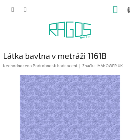
Přejít
NÁKUP
na
obsah
KOŠÍK
Látka bavlna v metráži 1161B
Průměrné
Neohodnoceno
Podrobnosti hodnocení
Značka:
MAKOWER UK
hodnocení
produktu
je
0,0
z
5
hvězdiček.