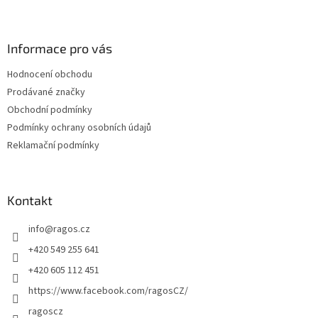
Z
á
p
a
Informace pro vás
t
Hodnocení obchodu
í
Prodávané značky
Obchodní podmínky
Podmínky ochrany osobních údajů
Reklamační podmínky
Kontakt
info
@
ragos.cz
+420 549 255 641
+420 605 112 451
https://www.facebook.com/ragosCZ/
ragoscz