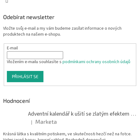
Odebírat newsletter
Vložte svůj e-mail a my vám budeme zasílat informace o nových
produktech na našem e-shopu.
E-mail
Vložením e-mailu souhlasíte s
podmínkami ochrany osobních údajů
PŘIHLÁSIT SE
Hodnocení
Adventní kalendář k ušití se zlatým efektem 042Q
Marketa
|
Hodnocení produktu je 5 z 5 hvězdiček.
Krásná látka s kvalitním potiskem, ve skutečnosti hezčí než na fotce.
Velmi jasné barvy, luxusní vzhled. Rozhodně doporučuji.