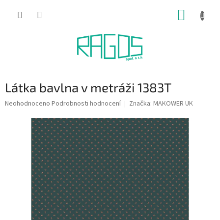
Přejít
NÁKUP
na
obsah
KOŠÍK
Látka bavlna v metráži 1383T
Průměrné
Neohodnoceno
Podrobnosti hodnocení
Značka:
MAKOWER UK
hodnocení
produktu
je
0,0
z
5
hvězdiček.