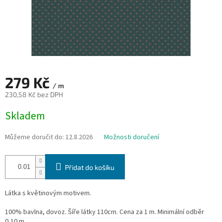
279 Kč
/ m
230,58 Kč bez DPH
Měrná
Skladem
cena:
Můžeme doručit do:
12.8.2026
Možnosti doručení
Přidat do košíku
Látka s květinovým motivem.
100% bavlna, dovoz. Šíře látky 110cm. Cena za 1 m. Minimální odběr
0,10 m.