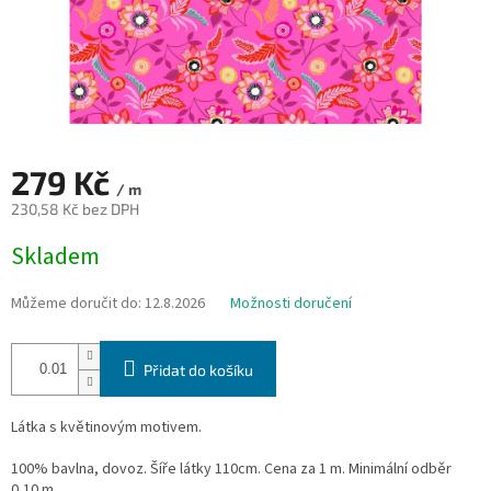
279 Kč
/ m
230,58 Kč bez DPH
Měrná
Skladem
cena:
Můžeme doručit do:
12.8.2026
Možnosti doručení
Přidat do košíku
Látka s květinovým motivem.
100% bavlna, dovoz. Šíře látky 110cm. Cena za 1 m. Minimální odběr
0,10 m.