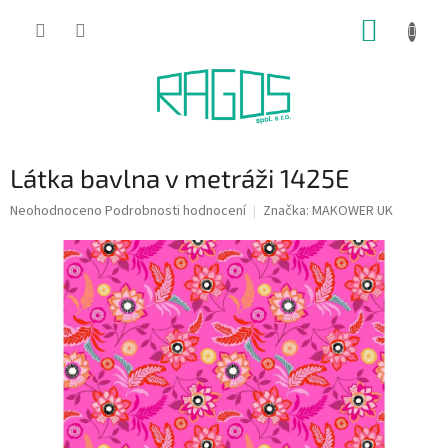
Přejít
NÁKUP
na
obsah
KOŠÍK
Látka bavlna v metráži 1425E
Průměrné
Neohodnoceno
Podrobnosti hodnocení
Značka:
MAKOWER UK
hodnocení
produktu
je
0,0
z
5
hvězdiček.