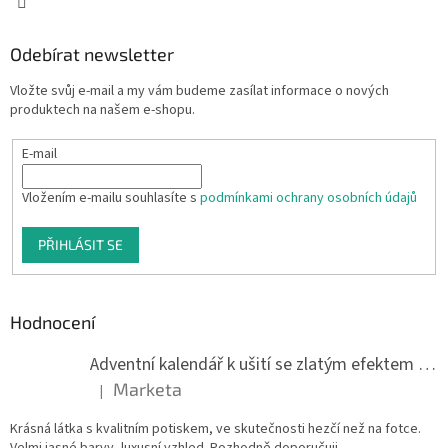
Odebírat newsletter
Vložte svůj e-mail a my vám budeme zasílat informace o nových
produktech na našem e-shopu.
E-mail
Vložením e-mailu souhlasíte s
podmínkami ochrany osobních údajů
PŘIHLÁSIT SE
Hodnocení
Adventní kalendář k ušití se zlatým efektem 042Q
Marketa
|
Hodnocení produktu je 5 z 5 hvězdiček.
Krásná látka s kvalitním potiskem, ve skutečnosti hezčí než na fotce.
Velmi jasné barvy, luxusní vzhled. Rozhodně doporučuji.