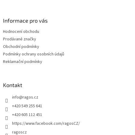
Z
á
p
a
Informace pro vás
t
Hodnocení obchodu
í
Prodávané značky
Obchodní podmínky
Podmínky ochrany osobních údajů
Reklamační podmínky
Kontakt
info
@
ragos.cz
+420 549 255 641
+420 605 112 451
https://www.facebook.com/ragosCZ/
ragoscz