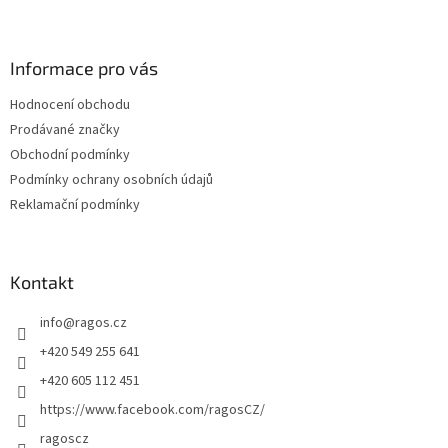
Z
á
p
a
Informace pro vás
t
Hodnocení obchodu
í
Prodávané značky
Obchodní podmínky
Podmínky ochrany osobních údajů
Reklamační podmínky
Kontakt
info
@
ragos.cz
+420 549 255 641
+420 605 112 451
https://www.facebook.com/ragosCZ/
ragoscz