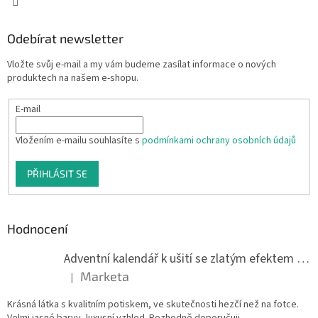
Odebírat newsletter
Vložte svůj e-mail a my vám budeme zasílat informace o nových
produktech na našem e-shopu.
E-mail
Vložením e-mailu souhlasíte s
podmínkami ochrany osobních údajů
PŘIHLÁSIT SE
Hodnocení
Adventní kalendář k ušití se zlatým efektem 042Q
Marketa
|
Hodnocení produktu je 5 z 5 hvězdiček.
Krásná látka s kvalitním potiskem, ve skutečnosti hezčí než na fotce.
Velmi jasné barvy, luxusní vzhled. Rozhodně doporučuji.