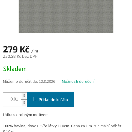
279 Kč
/ m
230,58 Kč bez DPH
Měrná
Skladem
cena:
Můžeme doručit do:
12.8.2026
Možnosti doručení
Přidat do košíku
Látka s drobným motivem.
100% bavlna, dovoz. Šíře látky 110cm. Cena za 1 m. Minimální odběr
0,10 m.