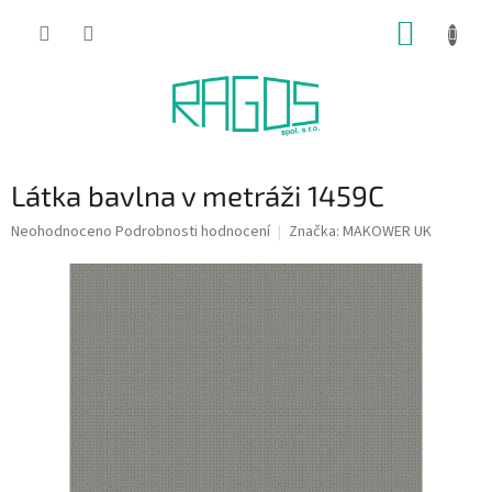
Přejít
NÁKUP
na
obsah
KOŠÍK
Látka bavlna v metráži 1459C
Průměrné
Neohodnoceno
Podrobnosti hodnocení
Značka:
MAKOWER UK
hodnocení
produktu
je
0,0
z
5
hvězdiček.