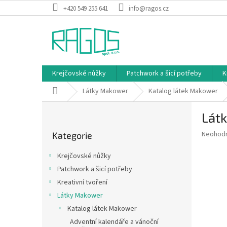
Přejít
+420 549 255 641
info@ragos.cz
na
obsah
Krejčovské nůžky
Patchwork a šicí potřeby
K
Domů
Látky Makower
Katalog látek Makower
P
Látk
o
Přeskočit
s
Průměr
Neohod
Kategorie
kategorie
t
hodnoce
r
produkt
Krejčovské nůžky
a
je
Patchwork a šicí potřeby
0,0
n
z
Kreativní tvoření
n
5
í
Látky Makower
hvězdič
p
Katalog látek Makower
a
Adventní kalendáře a vánoční