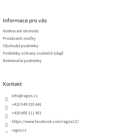
Z
á
p
a
Informace pro vás
t
Hodnocení obchodu
í
Prodávané značky
Obchodní podmínky
Podmínky ochrany osobních údajů
Reklamační podmínky
Kontakt
info
@
ragos.cz
+420 549 255 641
+420 605 112 451
https://www.facebook.com/ragosCZ/
ragoscz