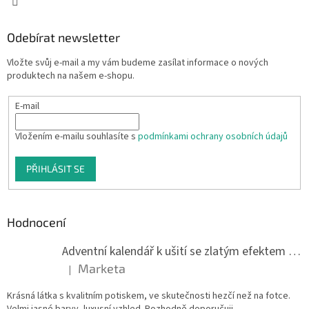
Odebírat newsletter
Vložte svůj e-mail a my vám budeme zasílat informace o nových
produktech na našem e-shopu.
E-mail
Vložením e-mailu souhlasíte s
podmínkami ochrany osobních údajů
PŘIHLÁSIT SE
Hodnocení
Adventní kalendář k ušití se zlatým efektem 042Q
Marketa
|
Hodnocení produktu je 5 z 5 hvězdiček.
Krásná látka s kvalitním potiskem, ve skutečnosti hezčí než na fotce.
Velmi jasné barvy, luxusní vzhled. Rozhodně doporučuji.