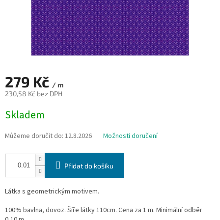
279 Kč
/ m
230,58 Kč bez DPH
Měrná
Skladem
cena:
Můžeme doručit do:
12.8.2026
Možnosti doručení
Přidat do košíku
Látka s geometrickým motivem.
100% bavlna, dovoz. Šíře látky 110cm. Cena za 1 m. Minimální odběr
0,10 m.