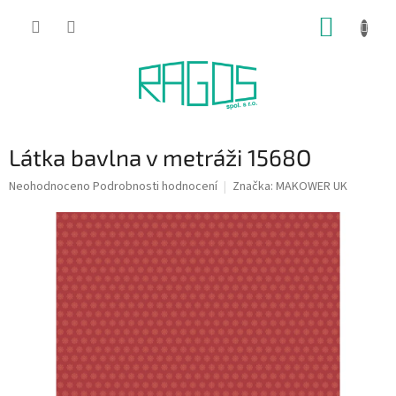
Přejít
NÁKUP
na
obsah
KOŠÍK
Látka bavlna v metráži 1568O
Průměrné
Neohodnoceno
Podrobnosti hodnocení
Značka:
MAKOWER UK
hodnocení
produktu
je
0,0
z
5
hvězdiček.