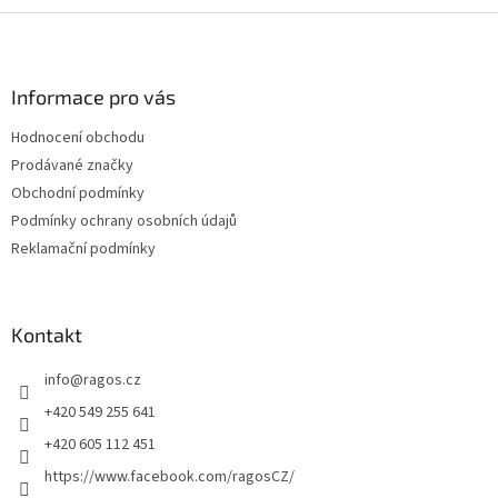
Z
á
p
a
Informace pro vás
t
Hodnocení obchodu
í
Prodávané značky
Obchodní podmínky
Podmínky ochrany osobních údajů
Reklamační podmínky
Kontakt
info
@
ragos.cz
+420 549 255 641
+420 605 112 451
https://www.facebook.com/ragosCZ/