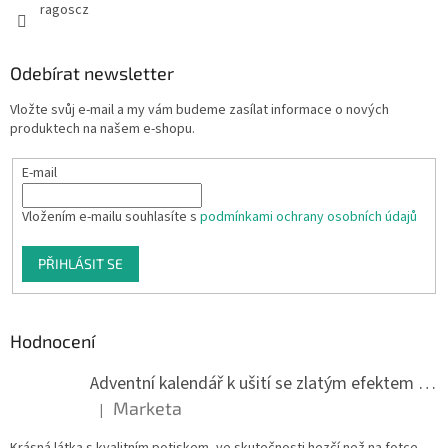
ragoscz
Odebírat newsletter
Vložte svůj e-mail a my vám budeme zasílat informace o nových
produktech na našem e-shopu.
E-mail
Vložením e-mailu souhlasíte s
podmínkami ochrany osobních údajů
PŘIHLÁSIT SE
Hodnocení
Adventní kalendář k ušití se zlatým efektem 042Q
Marketa
|
Hodnocení produktu je 5 z 5 hvězdiček.
Krásná látka s kvalitním potiskem, ve skutečnosti hezčí než na fotce.