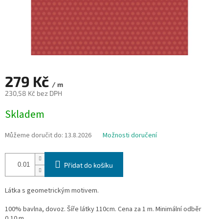
279 Kč
/ m
230,58 Kč bez DPH
Měrná
Skladem
cena:
Můžeme doručit do:
13.8.2026
Možnosti doručení
Přidat do košíku
Látka s geometrickým motivem.
100% bavlna, dovoz. Šíře látky 110cm. Cena za 1 m. Minimální odběr
0,10 m.