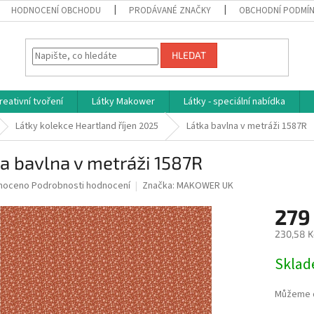
HODNOCENÍ OBCHODU
PRODÁVANÉ ZNAČKY
OBCHODNÍ PODMÍ
HLEDAT
reativní tvoření
Látky Makower
Látky - speciální nabídka
Látky kolekce Heartland říjen 2025
Látka bavlna v metráži 1587R
a bavlna v metráži 1587R
né
noceno
Podrobnosti hodnocení
Značka:
MAKOWER UK
ní
279
u
230,58 K
Měrná
Skla
cena:
ek.
Můžeme d