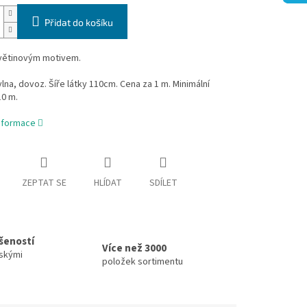
Přidat do košíku
květinovým motivem.
na, dovoz. Šíře látky 110cm. Cena za 1 m. Minimální
10 m.
informace
ZEPTAT SE
HLÍDAT
SDÍLET
ušeností
Více než 3000
skými
položek sortimentu