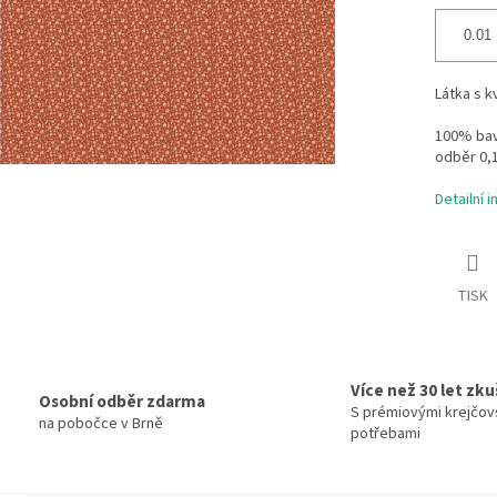
Látka s 
100% bavl
odběr 0,
Detailní 
TISK
Více než 30 let zk
Osobní odběr zdarma
S prémiovými krejčov
na pobočce v Brně
potřebami