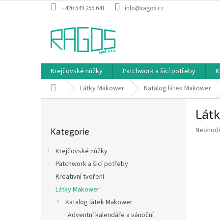
Přejít
+420 549 255 641
info@ragos.cz
na
obsah
Krejčovské nůžky
Patchwork a šicí potřeby
K
Domů
Látky Makower
Katalog látek Makower
P
Látk
o
Přeskočit
s
Průměr
Neohod
Kategorie
kategorie
t
hodnoce
r
produkt
Krejčovské nůžky
a
je
Patchwork a šicí potřeby
0,0
n
z
Kreativní tvoření
n
5
í
Látky Makower
hvězdič
p
Katalog látek Makower
a
Adventní kalendáře a vánoční