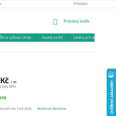
NKY
PODMÍNKY OCHRANY OSOBNÍCH ÚDAJŮ
Přihlášení
REKLAMAČNÍ PODMÍNKY
NÁKUPNÍ
Prázdný košík
KOŠÍK
Šicí a vyšívací stroje
Kazety na šití
Závěsy pro quilty
Ko
 Kč
/ m
č bez DPH
dem
oručit do:
10.8.2026
Možnosti doručení