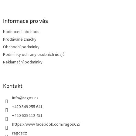
Z
á
p
a
Informace pro vás
t
Hodnocení obchodu
í
Prodávané značky
Obchodní podmínky
Podmínky ochrany osobních údajů
Reklamační podmínky
Kontakt
info
@
ragos.cz
+420 549 255 641
+420 605 112 451
https://www.facebook.com/ragosCZ/
ragoscz