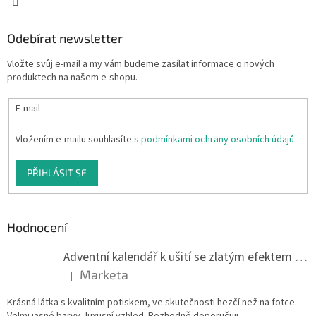
Odebírat newsletter
Vložte svůj e-mail a my vám budeme zasílat informace o nových
produktech na našem e-shopu.
E-mail
Vložením e-mailu souhlasíte s
podmínkami ochrany osobních údajů
PŘIHLÁSIT SE
Hodnocení
Adventní kalendář k ušití se zlatým efektem 042Q
Marketa
|
Hodnocení produktu je 5 z 5 hvězdiček.
Krásná látka s kvalitním potiskem, ve skutečnosti hezčí než na fotce.
Velmi jasné barvy, luxusní vzhled. Rozhodně doporučuji.