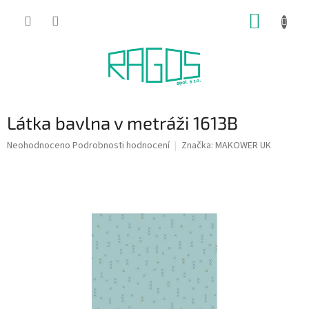
Přejít
NÁKUP
na
obsah
KOŠÍK
Látka bavlna v metráži 1613B
Průměrné
Neohodnoceno
Podrobnosti hodnocení
Značka:
MAKOWER UK
hodnocení
produktu
je
0,0
z
5
hvězdiček.