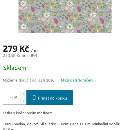
279 Kč
/ m
230,58 Kč bez DPH
Měrná
Skladem
cena:
Můžeme doručit do:
11.8.2026
Možnosti doručení
Přidat do košíku
Látka s květinovým motivem.
100% bavlna, dovoz. Šíře látky 110cm. Cena za 1 m. Minimální odběr
0,10 m.