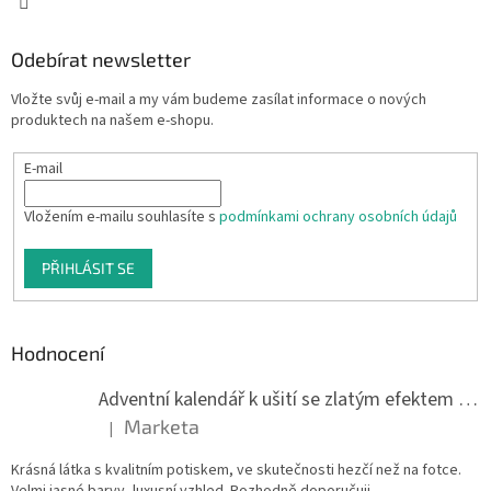
Odebírat newsletter
Vložte svůj e-mail a my vám budeme zasílat informace o nových
produktech na našem e-shopu.
E-mail
Vložením e-mailu souhlasíte s
podmínkami ochrany osobních údajů
PŘIHLÁSIT SE
Hodnocení
Adventní kalendář k ušití se zlatým efektem 042Q
Marketa
|
Hodnocení produktu je 5 z 5 hvězdiček.
Krásná látka s kvalitním potiskem, ve skutečnosti hezčí než na fotce.
Velmi jasné barvy, luxusní vzhled. Rozhodně doporučuji.