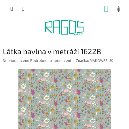
Přejít
NÁKUP
na
obsah
KOŠÍK
Látka bavlna v metráži 1622B
Průměrné
Neohodnoceno
Podrobnosti hodnocení
Značka:
MAKOWER UK
hodnocení
produktu
je
0,0
z
5
hvězdiček.