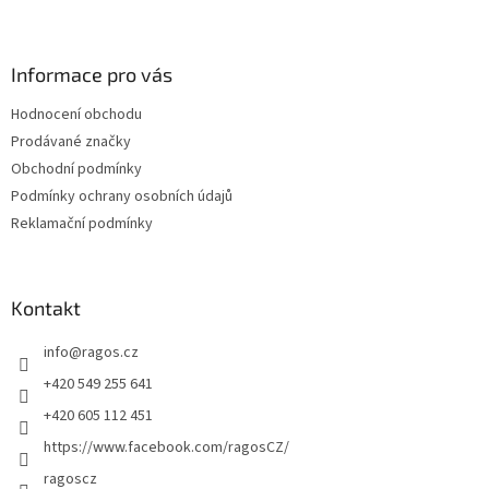
Z
á
p
a
Informace pro vás
t
Hodnocení obchodu
í
Prodávané značky
Obchodní podmínky
Podmínky ochrany osobních údajů
Reklamační podmínky
Kontakt
info
@
ragos.cz
+420 549 255 641
+420 605 112 451
https://www.facebook.com/ragosCZ/
ragoscz