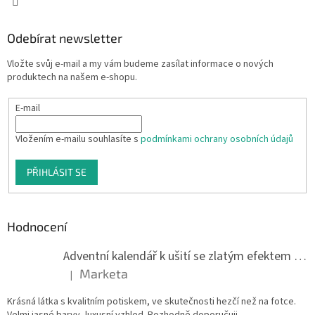
Odebírat newsletter
Vložte svůj e-mail a my vám budeme zasílat informace o nových
produktech na našem e-shopu.
E-mail
Vložením e-mailu souhlasíte s
podmínkami ochrany osobních údajů
PŘIHLÁSIT SE
Hodnocení
Adventní kalendář k ušití se zlatým efektem 042Q
Marketa
|
Hodnocení produktu je 5 z 5 hvězdiček.
Krásná látka s kvalitním potiskem, ve skutečnosti hezčí než na fotce.
Velmi jasné barvy, luxusní vzhled. Rozhodně doporučuji.