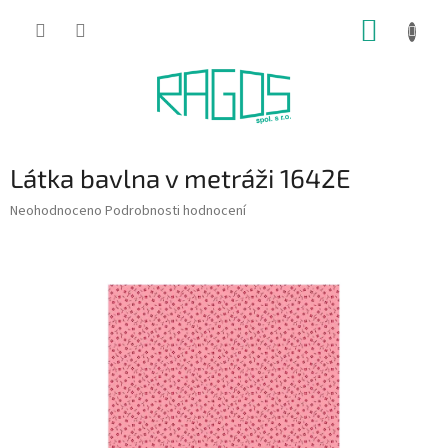
Přejít
NÁKUP
na
obsah
KOŠÍK
Látka bavlna v metráži 1642E
Průměrné
Neohodnoceno
Podrobnosti hodnocení
hodnocení
produktu
je
0,0
z
5
hvězdiček.