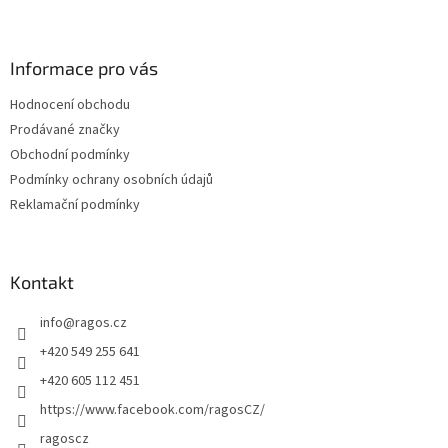
Z
á
p
a
Informace pro vás
t
Hodnocení obchodu
í
Prodávané značky
Obchodní podmínky
Podmínky ochrany osobních údajů
Reklamační podmínky
Kontakt
info
@
ragos.cz
+420 549 255 641
+420 605 112 451
https://www.facebook.com/ragosCZ/
ragoscz