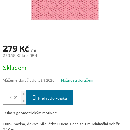
279 Kč
/ m
230,58 Kč bez DPH
Měrná
Skladem
cena:
Můžeme doručit do:
12.8.2026
Možnosti doručení
Přidat do košíku
Látka s geometrickým motivem.
100% bavlna, dovoz. Šíře látky 110cm. Cena za 1 m. Minimální odběr
0,10 m.