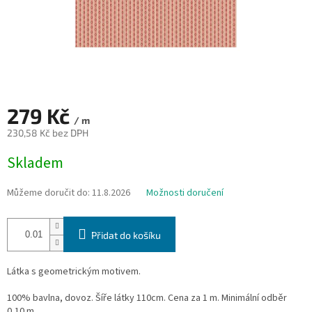
279 Kč
/ m
230,58 Kč bez DPH
Měrná
Skladem
cena:
Můžeme doručit do:
11.8.2026
Možnosti doručení
Přidat do košíku
Látka s geometrickým motivem.
100% bavlna, dovoz. Šíře látky 110cm. Cena za 1 m. Minimální odběr
0,10 m.