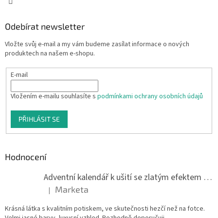
Odebírat newsletter
Vložte svůj e-mail a my vám budeme zasílat informace o nových
produktech na našem e-shopu.
E-mail
Vložením e-mailu souhlasíte s
podmínkami ochrany osobních údajů
PŘIHLÁSIT SE
Hodnocení
Adventní kalendář k ušití se zlatým efektem 042Q
Marketa
|
Hodnocení produktu je 5 z 5 hvězdiček.
Krásná látka s kvalitním potiskem, ve skutečnosti hezčí než na fotce.
Velmi jasné barvy, luxusní vzhled. Rozhodně doporučuji.