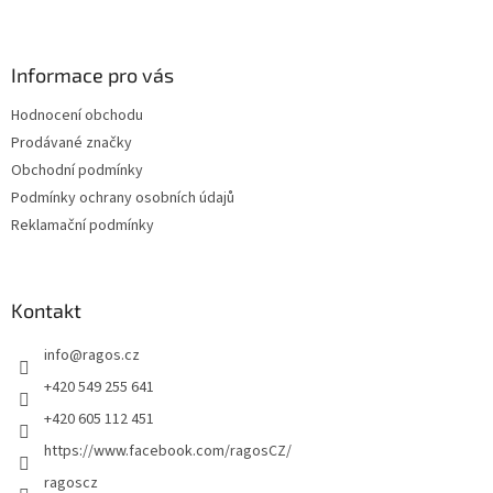
Z
á
p
a
Informace pro vás
t
Hodnocení obchodu
í
Prodávané značky
Obchodní podmínky
Podmínky ochrany osobních údajů
Reklamační podmínky
Kontakt
info
@
ragos.cz
+420 549 255 641
+420 605 112 451
https://www.facebook.com/ragosCZ/
ragoscz