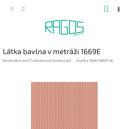
Přejít
NÁKUP
na
obsah
KOŠÍK
Látka bavlna v metráži 1669E
Průměrné
Neohodnoceno
Podrobnosti hodnocení
Značka:
MAKOWER UK
hodnocení
produktu
je
0,0
z
5
hvězdiček.