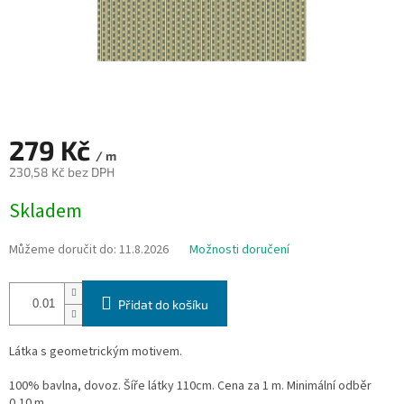
279 Kč
/ m
230,58 Kč bez DPH
Měrná
Skladem
cena:
Můžeme doručit do:
11.8.2026
Možnosti doručení
Přidat do košíku
Látka s geometrickým motivem.
100% bavlna, dovoz. Šíře látky 110cm. Cena za 1 m. Minimální odběr
0,10 m.