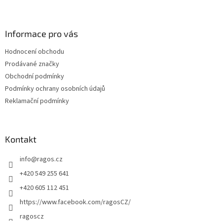
Z
á
p
a
Informace pro vás
t
Hodnocení obchodu
í
Prodávané značky
Obchodní podmínky
Podmínky ochrany osobních údajů
Reklamační podmínky
Kontakt
info
@
ragos.cz
+420 549 255 641
+420 605 112 451
https://www.facebook.com/ragosCZ/
ragoscz