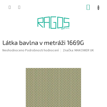
Přejít
NÁKUP
na
obsah
KOŠÍK
Látka bavlna v metráži 1669G
Průměrné
Neohodnoceno
Podrobnosti hodnocení
Značka:
MAKOWER UK
hodnocení
produktu
je
0,0
z
5
hvězdiček.