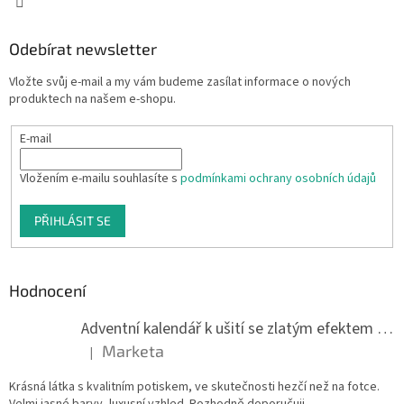
Odebírat newsletter
Vložte svůj e-mail a my vám budeme zasílat informace o nových
produktech na našem e-shopu.
E-mail
Vložením e-mailu souhlasíte s
podmínkami ochrany osobních údajů
PŘIHLÁSIT SE
Hodnocení
Adventní kalendář k ušití se zlatým efektem 042Q
Marketa
|
Hodnocení produktu je 5 z 5 hvězdiček.
Krásná látka s kvalitním potiskem, ve skutečnosti hezčí než na fotce.
Velmi jasné barvy, luxusní vzhled. Rozhodně doporučuji.