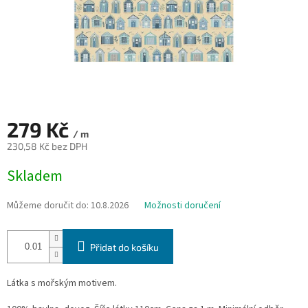
279 Kč
/ m
230,58 Kč bez DPH
Měrná
Skladem
cena:
Můžeme doručit do:
10.8.2026
Možnosti doručení
Přidat do košíku
Látka s mořským motivem.