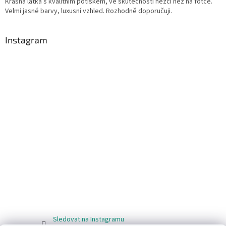
Krásná látka s kvalitním potiskem, ve skutečnosti hezčí než na fotce.
Velmi jasné barvy, luxusní vzhled. Rozhodně doporučuji.
Instagram
Sledovat na Instagramu