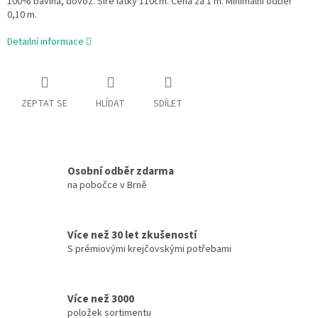
100% bavlna, dovoz. Šíře látky 110cm. Cena za 1 m. Minimální odběr
0,10 m.
Detailní informace
ZEPTAT SE
HLÍDAT
SDÍLET
Osobní odběr zdarma
na pobočce v Brně
Více než 30 let zkušeností
S prémiovými krejčovskými potřebami
Více než 3000
položek sortimentu