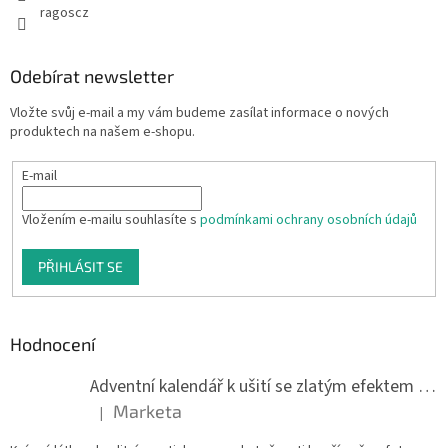
ragoscz
Odebírat newsletter
Vložte svůj e-mail a my vám budeme zasílat informace o nových
produktech na našem e-shopu.
E-mail
Vložením e-mailu souhlasíte s
podmínkami ochrany osobních údajů
PŘIHLÁSIT SE
Hodnocení
Adventní kalendář k ušití se zlatým efektem 042Q
Marketa
|
Hodnocení produktu je 5 z 5 hvězdiček.