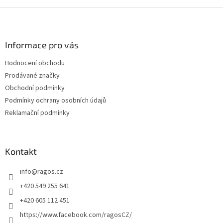
Z
á
p
a
Informace pro vás
t
Hodnocení obchodu
í
Prodávané značky
Obchodní podmínky
Podmínky ochrany osobních údajů
Reklamační podmínky
Kontakt
info
@
ragos.cz
+420 549 255 641
+420 605 112 451
https://www.facebook.com/ragosCZ/