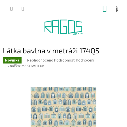
Přejít
NÁKUP
na
obsah
KOŠÍK
Látka bavlna v metráži 174Q5
Průměrné
Neohodnoceno
Podrobnosti hodnocení
Novinka
hodnocení
Značka:
MAKOWER UK
produktu
je
0,0
z
5
hvězdiček.