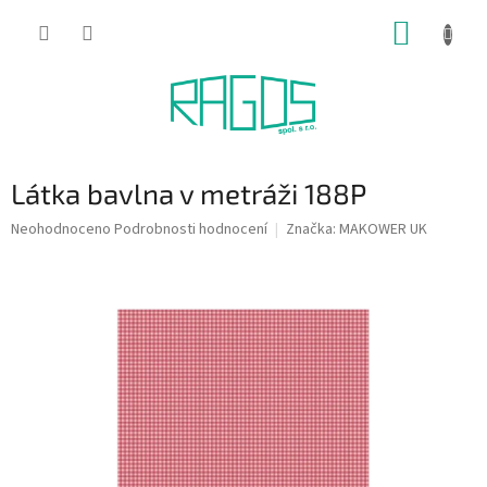
Přejít
NÁKUP
na
obsah
KOŠÍK
Látka bavlna v metráži 188P
Průměrné
Neohodnoceno
Podrobnosti hodnocení
Značka:
MAKOWER UK
hodnocení
produktu
je
0,0
z
5
hvězdiček.