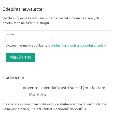
Odebírat newsletter
Vložte svůj e-mail a my vám budeme zasílat informace o nových
produktech na našem e-shopu.
E-mail
Vložením e-mailu souhlasíte s
podmínkami ochrany osobních údajů
PŘIHLÁSIT SE
Hodnocení
Adventní kalendář k ušití se zlatým efektem 042Q
Marketa
|
Hodnocení produktu je 5 z 5 hvězdiček.
Krásná látka s kvalitním potiskem, ve skutečnosti hezčí než na fotce.
Velmi jasné barvy, luxusní vzhled. Rozhodně doporučuji.