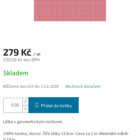
279 Kč
/ m
230,58 Kč bez DPH
Měrná
Skladem
cena:
Můžeme doručit do:
12.8.2026
Možnosti doručení
Přidat do košíku
Látka s geometrickým motivem.
100% bavlna, dovoz. Šíře látky 110cm. Cena za 1 m. Minimální odběr
0,10 m.