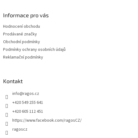
á
p
a
Informace pro vás
t
Hodnocení obchodu
í
Prodávané značky
Obchodní podmínky
Podmínky ochrany osobních údajů
Reklamační podmínky
Kontakt
info
@
ragos.cz
+420 549 255 641
+420 605 112 451
https://www.facebook.com/ragosCZ/
ragoscz