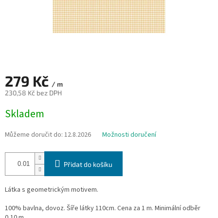
279 Kč
/ m
230,58 Kč bez DPH
Měrná
Skladem
cena:
Můžeme doručit do:
12.8.2026
Možnosti doručení
Přidat do košíku
Látka s geometrickým motivem.
100% bavlna, dovoz. Šíře látky 110cm. Cena za 1 m. Minimální odběr
0,10 m.