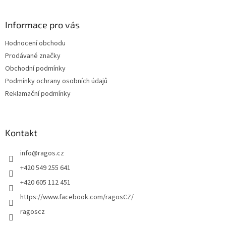
á
p
a
Informace pro vás
t
Hodnocení obchodu
í
Prodávané značky
Obchodní podmínky
Podmínky ochrany osobních údajů
Reklamační podmínky
Kontakt
info
@
ragos.cz
+420 549 255 641
+420 605 112 451
https://www.facebook.com/ragosCZ/
ragoscz