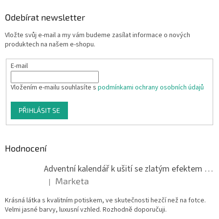
Odebírat newsletter
Vložte svůj e-mail a my vám budeme zasílat informace o nových
produktech na našem e-shopu.
E-mail
Vložením e-mailu souhlasíte s
podmínkami ochrany osobních údajů
PŘIHLÁSIT SE
Hodnocení
Adventní kalendář k ušití se zlatým efektem 042Q
Marketa
|
Hodnocení produktu je 5 z 5 hvězdiček.
Krásná látka s kvalitním potiskem, ve skutečnosti hezčí než na fotce.
Velmi jasné barvy, luxusní vzhled. Rozhodně doporučuji.