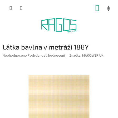
Přejít
NÁKUP
na
obsah
KOŠÍK
Látka bavlna v metráži 188Y
Průměrné
Neohodnoceno
Podrobnosti hodnocení
Značka:
MAKOWER UK
hodnocení
produktu
je
0,0
z
5
hvězdiček.