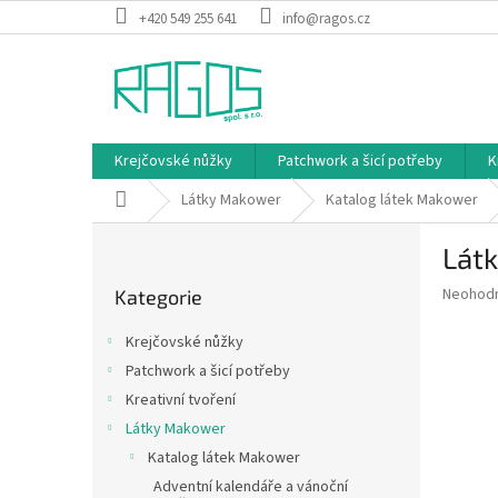
Přejít
+420 549 255 641
info@ragos.cz
na
obsah
Krejčovské nůžky
Patchwork a šicí potřeby
K
Domů
Látky Makower
Katalog látek Makower
P
Látk
o
Přeskočit
s
Průměr
Neohod
Kategorie
kategorie
t
hodnoce
r
produkt
Krejčovské nůžky
a
je
Patchwork a šicí potřeby
0,0
n
z
Kreativní tvoření
n
5
í
Látky Makower
hvězdič
p
Katalog látek Makower
a
Adventní kalendáře a vánoční