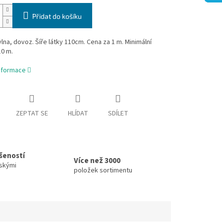
Přidat do košíku
na, dovoz. Šíře látky 110cm. Cena za 1 m. Minimální
10 m.
informace
ZEPTAT SE
HLÍDAT
SDÍLET
ušeností
Více než 3000
skými
položek sortimentu