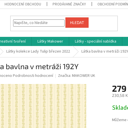
HODNOCENÍ OBCHODU
PRODÁVANÉ ZNAČKY
OBCHODNÍ PODMÍ
HLEDAT
reativní tvoření
Látky Makower
Látky - speciální nabídka
Látky kolekce Lady Tulip březen 2022
Látka bavlna v metráži 192
a bavlna v metráži 192Y
né
noceno
Podrobnosti hodnocení
Značka:
MAKOWER UK
ní
279
u
230,58 K
Měrná
Skla
cena:
ek.
Můžeme d