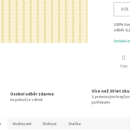
100% bavl
odběr 0,
Detailní 
TISK
Více než 30 let zk
Osobní odběr zdarma
S prémiovými krejčov
na pobočce v Brně
potřebami
s
Hodnocení
Diskuze
Značka