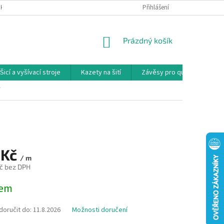
NKY
PODMÍNKY OCHRANY OSOBNÍCH ÚDAJŮ
Přihlášení
REKLAMAČNÍ PODMÍNKY
NÁKUPNÍ
Prázdný košík
KOŠÍK
Šicí a vyšívací stroje
Kazety na šití
Závěsy pro quilty
Ko
Y
 Kč
/ m
č bez DPH
dem
oručit do:
11.8.2026
Možnosti doručení