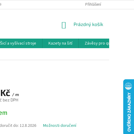
NKY
PODMÍNKY OCHRANY OSOBNÍCH ÚDAJŮ
Přihlášení
REKLAMAČNÍ PODMÍNKY
NÁKUPNÍ
Prázdný košík
KOŠÍK
Šicí a vyšívací stroje
Kazety na šití
Závěsy pro quilty
Ko
 Kč
/ m
č bez DPH
dem
oručit do:
12.8.2026
Možnosti doručení