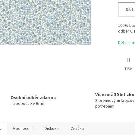
100% bavl
odběr 0,
Detailní 
TISK
Více než 30 let zk
Osobní odběr zdarma
S prémiovými krejčov
na pobočce v Brně
potřebami
s
Hodnocení
Diskuze
Značka