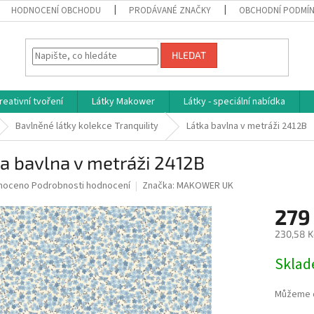
HODNOCENÍ OBCHODU
PRODÁVANÉ ZNAČKY
OBCHODNÍ PODMÍ
HLEDAT
reativní tvoření
Látky Makower
Látky - speciální nabídka
Bavlněné látky kolekce Tranquility
Látka bavlna v metráži 2412B
a bavlna v metráži 2412B
né
noceno
Podrobnosti hodnocení
Značka:
MAKOWER UK
ní
279
u
230,58 K
Měrná
Skla
cena:
ek.
Můžeme d