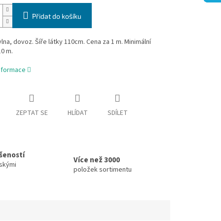
Přidat do košíku
na, dovoz. Šíře látky 110cm. Cena za 1 m. Minimální
10 m.
informace
ZEPTAT SE
HLÍDAT
SDÍLET
ušeností
Více než 3000
skými
položek sortimentu