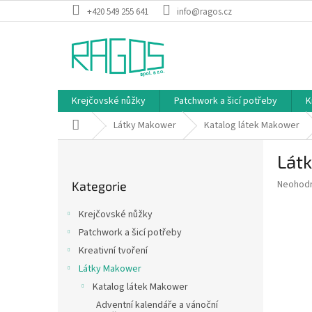
Přejít
+420 549 255 641
info@ragos.cz
na
obsah
Krejčovské nůžky
Patchwork a šicí potřeby
K
Domů
Látky Makower
Katalog látek Makower
P
Látk
o
Přeskočit
s
Průměr
Neohod
Kategorie
kategorie
t
hodnoce
r
produkt
Krejčovské nůžky
a
je
Patchwork a šicí potřeby
0,0
n
z
Kreativní tvoření
n
5
í
Látky Makower
hvězdič
p
Katalog látek Makower
a
Adventní kalendáře a vánoční