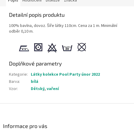
Popis
Hodnocení
Diskuze
Značka
Detailní popis produktu
100% bavlna, dovoz. Šíře látky 110cm. Cena za 1 m. Minimální
odběr 0,10 m.
Doplňkové parametry
Kategorie
:
Látky kolekce Pool Party únor 2022
Barva
:
bílá
Vzor
:
Dětský
,
vaření
Z
á
p
a
Informace pro vás
t