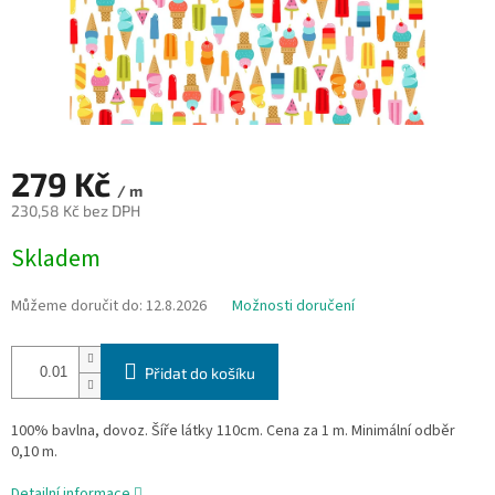
279 Kč
/ m
230,58 Kč bez DPH
Měrná
Skladem
cena:
Můžeme doručit do:
12.8.2026
Možnosti doručení
Přidat do košíku
100% bavlna, dovoz. Šíře látky 110cm. Cena za 1 m. Minimální odběr
0,10 m.
Detailní informace