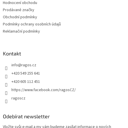
Hodnocení obchodu
í
Prodávané značky
Obchodní podmínky
Podmínky ochrany osobních údajů
Reklamační podmínky
Kontakt
info
@
ragos.cz
+420 549 255 641
+420 605 112 451
https://www.facebook.com/ragosCZ/
ragoscz
Odebírat newsletter
Vložte svůj e-mail a my vám budeme zasílat informace o nových