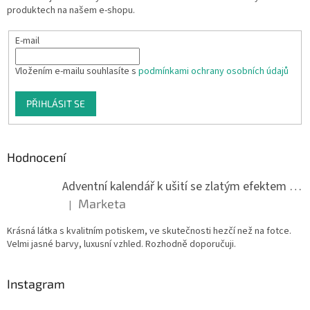
produktech na našem e-shopu.
E-mail
Vložením e-mailu souhlasíte s
podmínkami ochrany osobních údajů
PŘIHLÁSIT SE
Hodnocení
Adventní kalendář k ušití se zlatým efektem 042Q
Marketa
|
Hodnocení produktu je 5 z 5 hvězdiček.
Krásná látka s kvalitním potiskem, ve skutečnosti hezčí než na fotce.
Velmi jasné barvy, luxusní vzhled. Rozhodně doporučuji.
Instagram