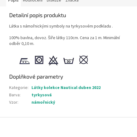
Popis
Hodnocení
Diskuze
Značka
Detailní popis produktu
Látka s námořnickými symboly na tyrkysovém podkladu .
100% bavlna, dovoz. Šíře látky 110cm. Cena za 1 m. Minimální
odběr 0,10 m.
Doplňkové parametry
Kategorie
:
Látky kolekce Nautical duben 2022
Barva
:
tyrkysová
Vzor
:
námořnický
Z
á
p