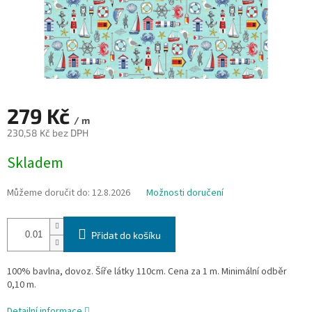
279 Kč
/ m
230,58 Kč bez DPH
Měrná
Skladem
cena:
Můžeme doručit do:
12.8.2026
Možnosti doručení
Přidat do košíku
100% bavlna, dovoz. Šíře látky 110cm. Cena za 1 m. Minimální odběr
0,10 m.
Detailní informace