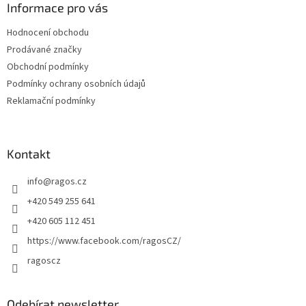
a
Informace pro vás
t
Hodnocení obchodu
í
Prodávané značky
Obchodní podmínky
Podmínky ochrany osobních údajů
Reklamační podmínky
Kontakt
info
@
ragos.cz
+420 549 255 641
+420 605 112 451
https://www.facebook.com/ragosCZ/
ragoscz
Odebírat newsletter