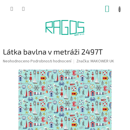
Přejít
NÁKUP
na
obsah
KOŠÍK
Látka bavlna v metráži 2497T
Průměrné
Neohodnoceno
Podrobnosti hodnocení
Značka:
MAKOWER UK
hodnocení
produktu
je
0,0
z
5
hvězdiček.