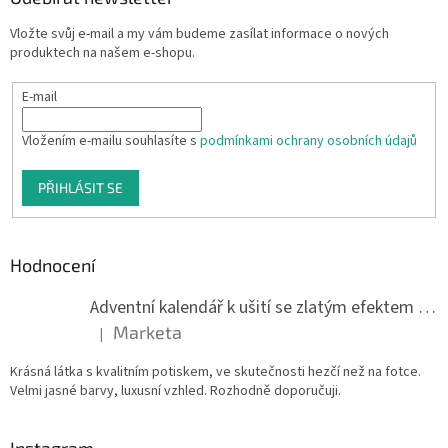
Vložte svůj e-mail a my vám budeme zasílat informace o nových
produktech na našem e-shopu.
E-mail
Vložením e-mailu souhlasíte s
podmínkami ochrany osobních údajů
PŘIHLÁSIT SE
Hodnocení
Adventní kalendář k ušití se zlatým efektem 042Q
Marketa
|
Hodnocení produktu je 5 z 5 hvězdiček.
Krásná látka s kvalitním potiskem, ve skutečnosti hezčí než na fotce.
Velmi jasné barvy, luxusní vzhled. Rozhodně doporučuji.
Instagram