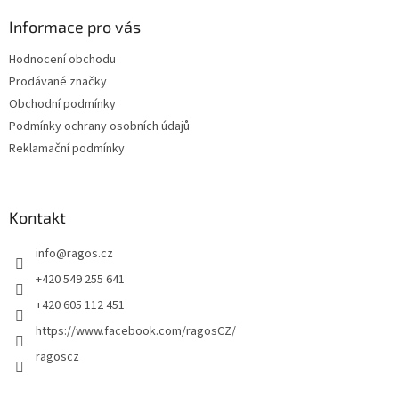
p
a
Informace pro vás
t
Hodnocení obchodu
í
Prodávané značky
Obchodní podmínky
Podmínky ochrany osobních údajů
Reklamační podmínky
Kontakt
info
@
ragos.cz
+420 549 255 641
+420 605 112 451
https://www.facebook.com/ragosCZ/
ragoscz