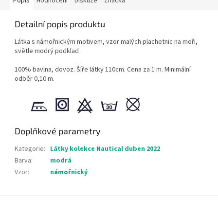
Popis
Hodnocení
Diskuze
Značka
Detailní popis produktu
Látka s námořnickým motivem, vzor malých plachetnic na moři,
světle modrý podklad .
100% bavlna, dovoz. Šíře látky 110cm. Cena za 1 m. Minimální
odběr 0,10 m.
Doplňkové parametry
Kategorie
:
Látky kolekce Nautical duben 2022
Barva
:
modrá
Vzor
:
námořnický
Z
á