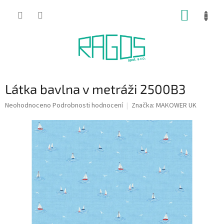
Přejít
NÁKUP
na
obsah
KOŠÍK
Látka bavlna v metráži 2500B3
Průměrné
Neohodnoceno
Podrobnosti hodnocení
Značka:
MAKOWER UK
hodnocení
produktu
je
0,0
z
5
hvězdiček.