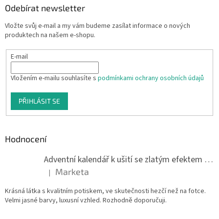
Odebírat newsletter
Vložte svůj e-mail a my vám budeme zasílat informace o nových
produktech na našem e-shopu.
E-mail
Vložením e-mailu souhlasíte s
podmínkami ochrany osobních údajů
PŘIHLÁSIT SE
Hodnocení
Adventní kalendář k ušití se zlatým efektem 042Q
Marketa
|
Hodnocení produktu je 5 z 5 hvězdiček.
Krásná látka s kvalitním potiskem, ve skutečnosti hezčí než na fotce.
Velmi jasné barvy, luxusní vzhled. Rozhodně doporučuji.