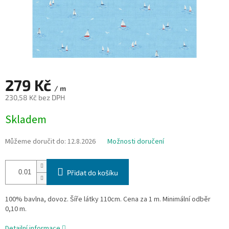
279 Kč
/ m
230,58 Kč bez DPH
Měrná
Skladem
cena:
Můžeme doručit do:
12.8.2026
Možnosti doručení
Přidat do košíku
100% bavlna, dovoz. Šíře látky 110cm. Cena za 1 m. Minimální odběr
0,10 m.
Detailní informace