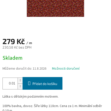
279 Kč
/ m
230,58 Kč bez DPH
Měrná
Skladem
cena:
Můžeme doručit do:
11.8.2026
Možnosti doručení
Přidat do košíku
Látka s dětským podzimním motivem.
100% bavlna, dovoz. Šíře látky 110cm. Cena za 1 m. Minimální odběr
0,10 m.