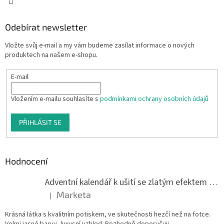
Odebírat newsletter
Vložte svůj e-mail a my vám budeme zasílat informace o nových
produktech na našem e-shopu.
E-mail
Vložením e-mailu souhlasíte s
podmínkami ochrany osobních údajů
PŘIHLÁSIT SE
Hodnocení
Adventní kalendář k ušití se zlatým efektem 042Q
Marketa
|
Hodnocení produktu je 5 z 5 hvězdiček.
Krásná látka s kvalitním potiskem, ve skutečnosti hezčí než na fotce.
Velmi jasné barvy, luxusní vzhled. Rozhodně doporučuji.