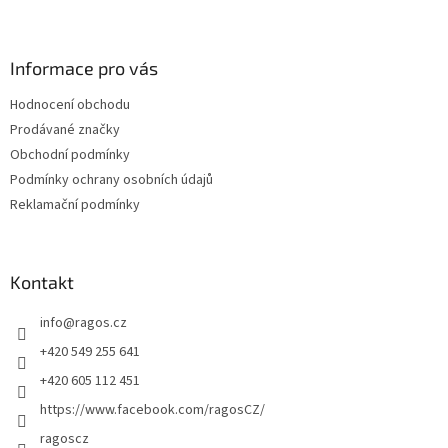
Z
á
p
a
Informace pro vás
t
Hodnocení obchodu
í
Prodávané značky
Obchodní podmínky
Podmínky ochrany osobních údajů
Reklamační podmínky
Kontakt
info
@
ragos.cz
+420 549 255 641
+420 605 112 451
https://www.facebook.com/ragosCZ/
ragoscz