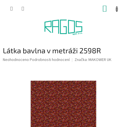
Přejít
NÁKUP
na
obsah
KOŠÍK
Látka bavlna v metráži 2598R
Průměrné
Neohodnoceno
Podrobnosti hodnocení
Značka:
MAKOWER UK
hodnocení
produktu
je
0,0
z
5
hvězdiček.