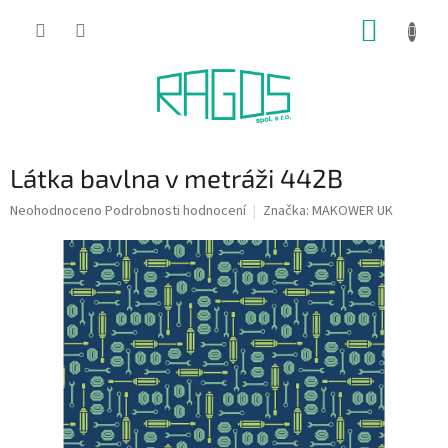
Přejít
NÁKUP
na
obsah
KOŠÍK
Látka bavlna v metráži 442B
Průměrné
Neohodnoceno
Podrobnosti hodnocení
Značka:
MAKOWER UK
hodnocení
produktu
je
0,0
z
5
hvězdiček.