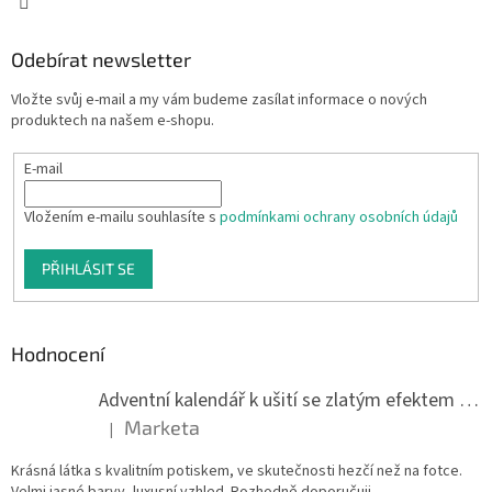
Odebírat newsletter
Vložte svůj e-mail a my vám budeme zasílat informace o nových
produktech na našem e-shopu.
E-mail
Vložením e-mailu souhlasíte s
podmínkami ochrany osobních údajů
PŘIHLÁSIT SE
Hodnocení
Adventní kalendář k ušití se zlatým efektem 042Q
Marketa
|
Hodnocení produktu je 5 z 5 hvězdiček.
Krásná látka s kvalitním potiskem, ve skutečnosti hezčí než na fotce.
Velmi jasné barvy, luxusní vzhled. Rozhodně doporučuji.