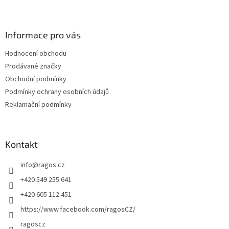
Z
á
p
a
Informace pro vás
t
Hodnocení obchodu
í
Prodávané značky
Obchodní podmínky
Podmínky ochrany osobních údajů
Reklamační podmínky
Kontakt
info
@
ragos.cz
+420 549 255 641
+420 605 112 451
https://www.facebook.com/ragosCZ/
ragoscz