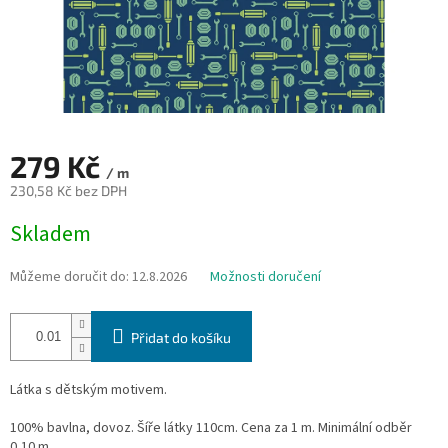
279 Kč
/ m
230,58 Kč bez DPH
Měrná
Skladem
cena:
Můžeme doručit do:
12.8.2026
Možnosti doručení
Přidat do košíku
Látka s dětským motivem.
100% bavlna, dovoz. Šíře látky 110cm. Cena za 1 m. Minimální odběr
0,10 m.