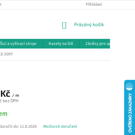
NKY
PODMÍNKY OCHRANY OSOBNÍCH ÚDAJŮ
Přihlášení
REKLAMAČNÍ PODMÍNKY
NÁKUPNÍ
Prázdný košík
KOŠÍK
Šicí a vyšívací stroje
Kazety na šití
Závěsy pro quilty
Ko
áži 509T
 Kč
/ m
č bez DPH
dem
oručit do:
11.8.2026
Možnosti doručení