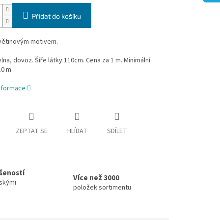
Přidat do košíku
květinovým motivem.
na, dovoz. Šíře látky 110cm. Cena za 1 m. Minimální
10 m.
informace
ZEPTAT SE
HLÍDAT
SDÍLET
ušeností
Více než 3000
skými
položek sortimentu