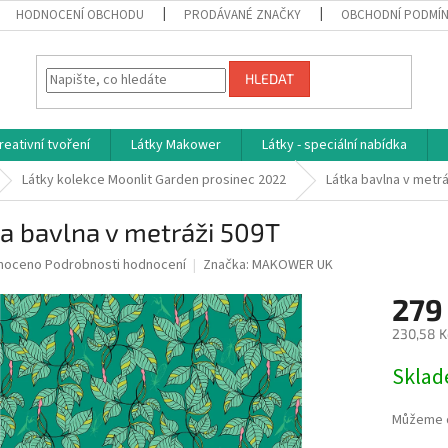
HODNOCENÍ OBCHODU
PRODÁVANÉ ZNAČKY
OBCHODNÍ PODMÍ
HLEDAT
reativní tvoření
Látky Makower
Látky - speciální nabídka
Látky kolekce Moonlit Garden prosinec 2022
Látka bavlna v metr
a bavlna v metráži 509T
né
noceno
Podrobnosti hodnocení
Značka:
MAKOWER UK
ní
279
u
230,58 K
Měrná
Skla
cena:
ek.
Můžeme d