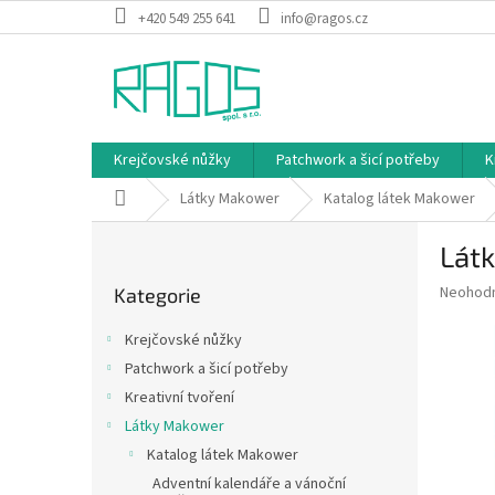
Přejít
+420 549 255 641
info@ragos.cz
na
obsah
Krejčovské nůžky
Patchwork a šicí potřeby
K
Domů
Látky Makower
Katalog látek Makower
P
Látk
o
Přeskočit
s
Průměr
Neohod
Kategorie
kategorie
t
hodnoce
r
produkt
Krejčovské nůžky
a
je
Patchwork a šicí potřeby
0,0
n
z
Kreativní tvoření
n
5
í
Látky Makower
hvězdič
p
Katalog látek Makower
a
Adventní kalendáře a vánoční