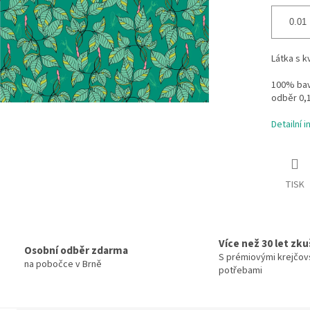
Látka s 
100% bavl
odběr 0,
Detailní 
TISK
Více než 30 let zk
Osobní odběr zdarma
S prémiovými krejčov
na pobočce v Brně
potřebami