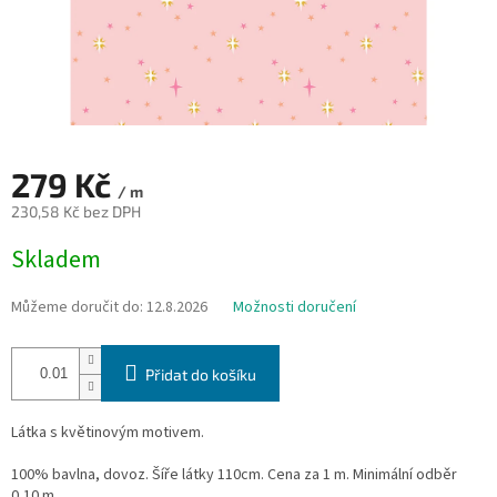
279 Kč
/ m
230,58 Kč bez DPH
Měrná
Skladem
cena:
Můžeme doručit do:
12.8.2026
Možnosti doručení
Přidat do košíku
Látka s květinovým motivem.
100% bavlna, dovoz. Šíře látky 110cm. Cena za 1 m. Minimální odběr
0,10 m.