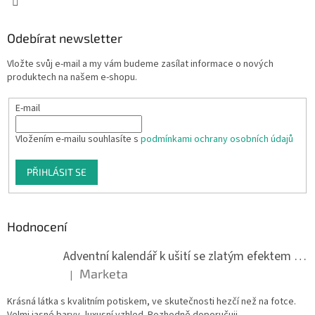
Odebírat newsletter
Vložte svůj e-mail a my vám budeme zasílat informace o nových
produktech na našem e-shopu.
E-mail
Vložením e-mailu souhlasíte s
podmínkami ochrany osobních údajů
PŘIHLÁSIT SE
Hodnocení
Adventní kalendář k ušití se zlatým efektem 042Q
Marketa
|
Hodnocení produktu je 5 z 5 hvězdiček.
Krásná látka s kvalitním potiskem, ve skutečnosti hezčí než na fotce.
Velmi jasné barvy, luxusní vzhled. Rozhodně doporučuji.