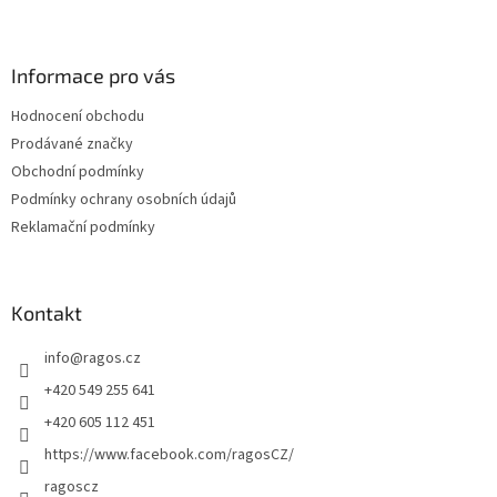
Z
á
p
a
Informace pro vás
t
Hodnocení obchodu
í
Prodávané značky
Obchodní podmínky
Podmínky ochrany osobních údajů
Reklamační podmínky
Kontakt
info
@
ragos.cz
+420 549 255 641
+420 605 112 451
https://www.facebook.com/ragosCZ/
ragoscz