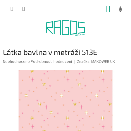
Přejít
NÁKUP
na
obsah
KOŠÍK
Látka bavlna v metráži 513E
Průměrné
Neohodnoceno
Podrobnosti hodnocení
Značka:
MAKOWER UK
hodnocení
produktu
je
0,0
z
5
hvězdiček.