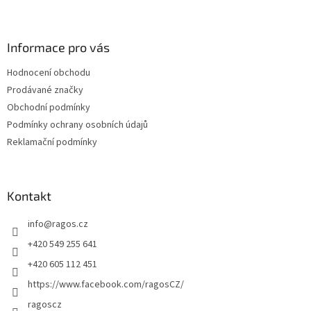
Z
á
p
a
Informace pro vás
t
Hodnocení obchodu
í
Prodávané značky
Obchodní podmínky
Podmínky ochrany osobních údajů
Reklamační podmínky
Kontakt
info
@
ragos.cz
+420 549 255 641
+420 605 112 451
https://www.facebook.com/ragosCZ/
ragoscz