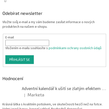
Odebírat newsletter
Vložte svůj e-mail a my vám budeme zasílat informace o nových
produktech na našem e-shopu.
E-mail
Vložením e-mailu souhlasíte s
podmínkami ochrany osobních údajů
PŘIHLÁSIT SE
Hodnocení
Adventní kalendář k ušití se zlatým efektem 042Q
Marketa
|
Hodnocení produktu je 5 z 5 hvězdiček.
Krásná látka s kvalitním potiskem, ve skutečnosti hezčí než na fotce.
Velmi jasné barvy, luxusní vzhled. Rozhodně doporučuji.