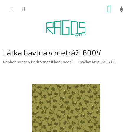
Přejít
NÁKUP
na
obsah
KOŠÍK
Látka bavlna v metráži 600V
Průměrné
Neohodnoceno
Podrobnosti hodnocení
Značka:
MAKOWER UK
hodnocení
produktu
je
0,0
z
5
hvězdiček.