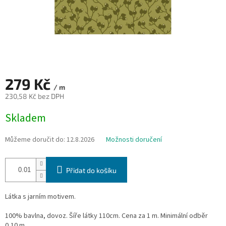
279 Kč
/ m
230,58 Kč bez DPH
Měrná
Skladem
cena:
Můžeme doručit do:
12.8.2026
Možnosti doručení
Přidat do košíku
Látka s jarním motivem.
100% bavlna, dovoz. Šíře látky 110cm. Cena za 1 m. Minimální odběr
0,10 m.