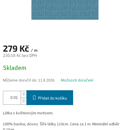
279 Kč
/ m
230,58 Kč bez DPH
Měrná
Skladem
cena:
Můžeme doručit do:
11.8.2026
Možnosti doručení
Přidat do košíku
Látka s květinovým motivem.
100% bavlna, dovoz. Šíře látky 110cm. Cena za 1 m. Minimální odběr
0,10 m.