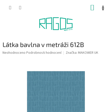
Přejít
NÁKUP
na
obsah
KOŠÍK
Látka bavlna v metráži 612B
Průměrné
Neohodnoceno
Podrobnosti hodnocení
Značka:
MAKOWER UK
hodnocení
produktu
je
0,0
z
5
hvězdiček.