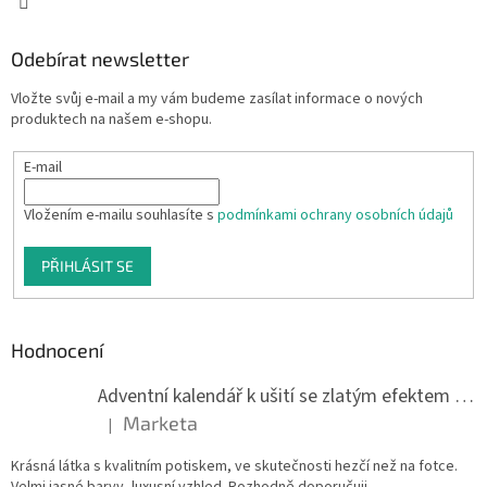
Odebírat newsletter
Vložte svůj e-mail a my vám budeme zasílat informace o nových
produktech na našem e-shopu.
E-mail
Vložením e-mailu souhlasíte s
podmínkami ochrany osobních údajů
PŘIHLÁSIT SE
Hodnocení
Adventní kalendář k ušití se zlatým efektem 042Q
Marketa
|
Hodnocení produktu je 5 z 5 hvězdiček.
Krásná látka s kvalitním potiskem, ve skutečnosti hezčí než na fotce.
Velmi jasné barvy, luxusní vzhled. Rozhodně doporučuji.