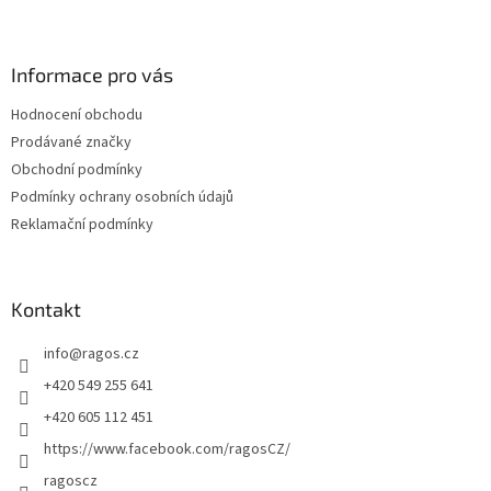
Z
á
p
a
Informace pro vás
t
Hodnocení obchodu
í
Prodávané značky
Obchodní podmínky
Podmínky ochrany osobních údajů
Reklamační podmínky
Kontakt
info
@
ragos.cz
+420 549 255 641
+420 605 112 451
https://www.facebook.com/ragosCZ/
ragoscz