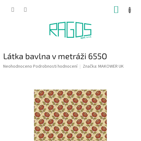
Přejít
NÁKUP
na
obsah
KOŠÍK
Látka bavlna v metráži 655O
Průměrné
Neohodnoceno
Podrobnosti hodnocení
Značka:
MAKOWER UK
hodnocení
produktu
je
0,0
z
5
hvězdiček.