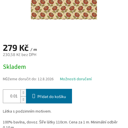
279 Kč
/ m
230,58 Kč bez DPH
Měrná
Skladem
cena:
Můžeme doručit do:
12.8.2026
Možnosti doručení
Přidat do košíku
Látka s podzimním motivem.
100% bavlna, dovoz. Šíře látky 110cm. Cena za 1 m. Minimální odběr
0,10 m.