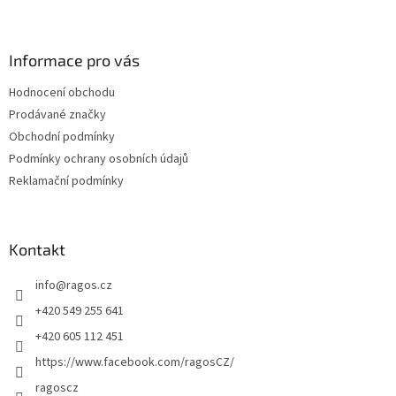
Z
á
p
a
Informace pro vás
t
Hodnocení obchodu
í
Prodávané značky
Obchodní podmínky
Podmínky ochrany osobních údajů
Reklamační podmínky
Kontakt
info
@
ragos.cz
+420 549 255 641
+420 605 112 451
https://www.facebook.com/ragosCZ/
ragoscz