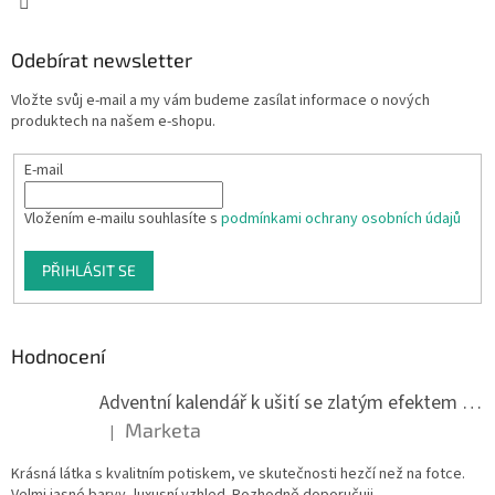
Odebírat newsletter
Vložte svůj e-mail a my vám budeme zasílat informace o nových
produktech na našem e-shopu.
E-mail
Vložením e-mailu souhlasíte s
podmínkami ochrany osobních údajů
PŘIHLÁSIT SE
Hodnocení
Adventní kalendář k ušití se zlatým efektem 042Q
Marketa
|
Hodnocení produktu je 5 z 5 hvězdiček.
Krásná látka s kvalitním potiskem, ve skutečnosti hezčí než na fotce.
Velmi jasné barvy, luxusní vzhled. Rozhodně doporučuji.