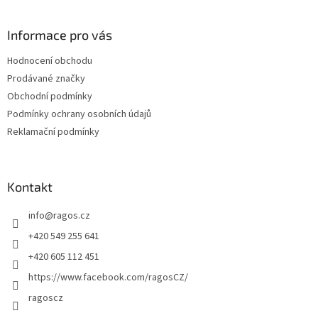
á
p
a
Informace pro vás
t
Hodnocení obchodu
í
Prodávané značky
Obchodní podmínky
Podmínky ochrany osobních údajů
Reklamační podmínky
Kontakt
info
@
ragos.cz
+420 549 255 641
+420 605 112 451
https://www.facebook.com/ragosCZ/
ragoscz