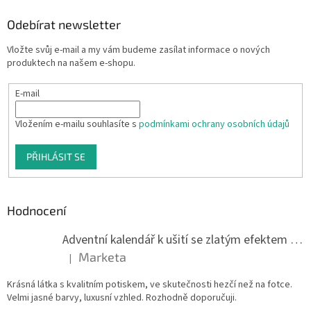
Odebírat newsletter
Vložte svůj e-mail a my vám budeme zasílat informace o nových
produktech na našem e-shopu.
E-mail
Vložením e-mailu souhlasíte s
podmínkami ochrany osobních údajů
PŘIHLÁSIT SE
Hodnocení
Adventní kalendář k ušití se zlatým efektem 042Q
Marketa
|
Hodnocení produktu je 5 z 5 hvězdiček.
Krásná látka s kvalitním potiskem, ve skutečnosti hezčí než na fotce.
Velmi jasné barvy, luxusní vzhled. Rozhodně doporučuji.