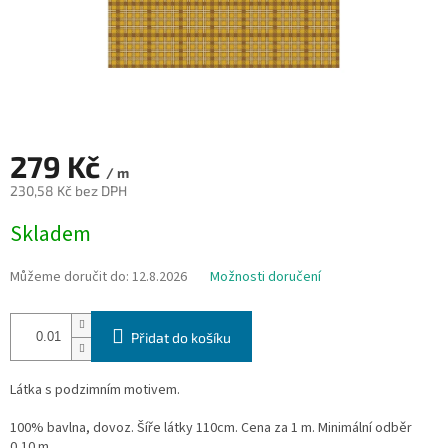
279 Kč
/ m
230,58 Kč bez DPH
Měrná
Skladem
cena:
Můžeme doručit do:
12.8.2026
Možnosti doručení
Přidat do košíku
Látka s podzimním motivem.
100% bavlna, dovoz. Šíře látky 110cm. Cena za 1 m. Minimální odběr
0,10 m.