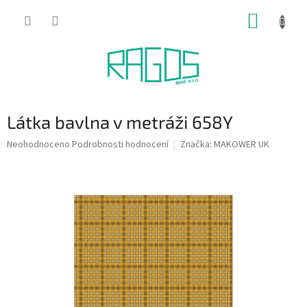
Přejít
NÁKUP
na
obsah
KOŠÍK
Látka bavlna v metráži 658Y
Průměrné
Neohodnoceno
Podrobnosti hodnocení
Značka:
MAKOWER UK
hodnocení
produktu
je
0,0
z
5
hvězdiček.