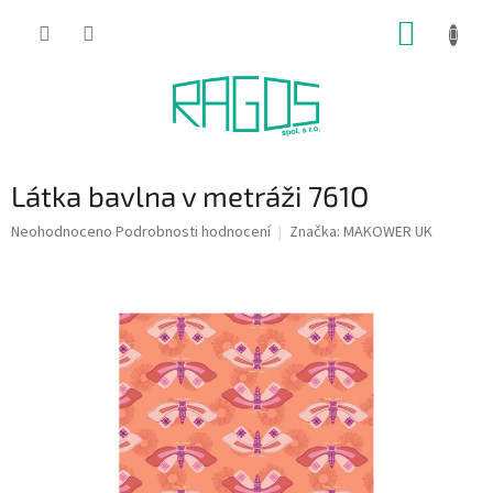
Přejít
NÁKUP
na
obsah
KOŠÍK
Látka bavlna v metráži 761O
Průměrné
Neohodnoceno
Podrobnosti hodnocení
Značka:
MAKOWER UK
hodnocení
produktu
je
0,0
z
5
hvězdiček.