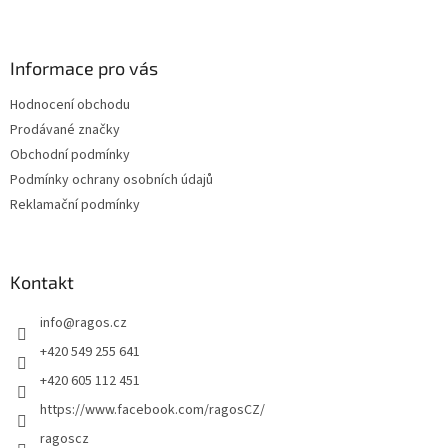
Z
á
p
a
Informace pro vás
t
Hodnocení obchodu
í
Prodávané značky
Obchodní podmínky
Podmínky ochrany osobních údajů
Reklamační podmínky
Kontakt
info
@
ragos.cz
+420 549 255 641
+420 605 112 451
https://www.facebook.com/ragosCZ/
ragoscz