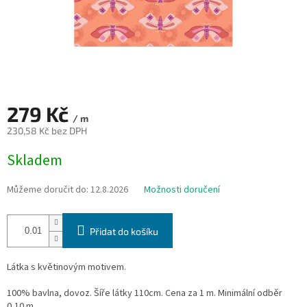
279 Kč
/ m
230,58 Kč bez DPH
Měrná
Skladem
cena:
Můžeme doručit do:
12.8.2026
Možnosti doručení
Přidat do košíku
Látka s květinovým motivem.
100% bavlna, dovoz. Šíře látky 110cm. Cena za 1 m. Minimální odběr
0,10 m.