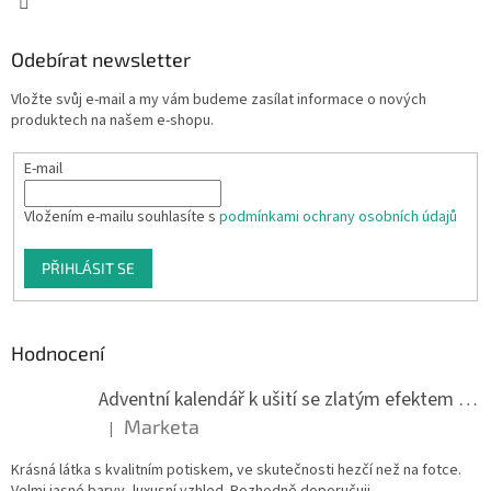
Odebírat newsletter
Vložte svůj e-mail a my vám budeme zasílat informace o nových
produktech na našem e-shopu.
E-mail
Vložením e-mailu souhlasíte s
podmínkami ochrany osobních údajů
PŘIHLÁSIT SE
Hodnocení
Adventní kalendář k ušití se zlatým efektem 042Q
Marketa
|
Hodnocení produktu je 5 z 5 hvězdiček.
Krásná látka s kvalitním potiskem, ve skutečnosti hezčí než na fotce.
Velmi jasné barvy, luxusní vzhled. Rozhodně doporučuji.