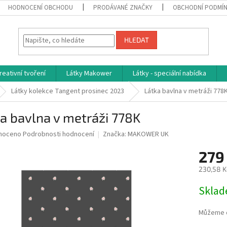
HODNOCENÍ OBCHODU
PRODÁVANÉ ZNAČKY
OBCHODNÍ PODMÍ
HLEDAT
reativní tvoření
Látky Makower
Látky - speciální nabídka
Látky kolekce Tangent prosinec 2023
Látka bavlna v metráži 778
a bavlna v metráži 778K
né
noceno
Podrobnosti hodnocení
Značka:
MAKOWER UK
ní
279
u
230,58 K
Měrná
Skla
cena:
ek.
Můžeme d