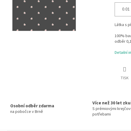
Látka s p
100% bavl
odběr 0,
Detailní 
TISK
Více než 30 let zk
Osobní odběr zdarma
S prémiovými krejčov
na pobočce v Brně
potřebami