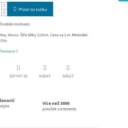
Přidat do košíku
řírodním motivem.
na, dovoz. Šíře látky 110cm. Cena za 1 m. Minimální
10 m.
informace
ZEPTAT SE
HLÍDAT
SDÍLET
ušeností
Více než 3000
skými
položek sortimentu