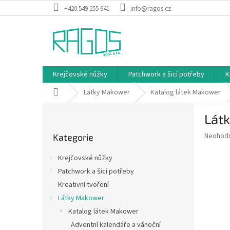
Přejít
+420 549 255 641
info@ragos.cz
na
obsah
Krejčovské nůžky
Patchwork a šicí potřeby
K
Domů
Látky Makower
Katalog látek Makower
P
Látk
o
Přeskočit
s
Průměr
Neohod
Kategorie
kategorie
t
hodnoce
r
produkt
Krejčovské nůžky
a
je
Patchwork a šicí potřeby
0,0
n
z
Kreativní tvoření
n
5
í
Látky Makower
hvězdič
p
Katalog látek Makower
a
Adventní kalendáře a vánoční