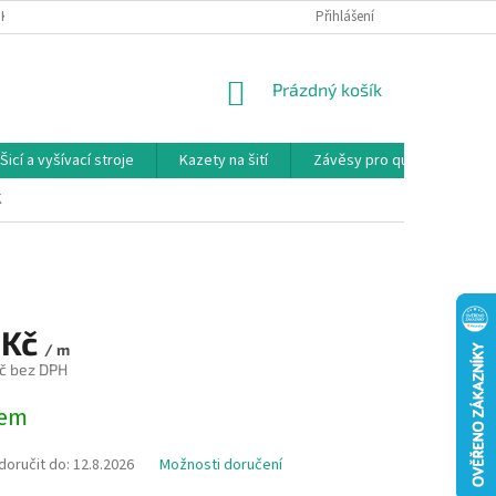
NKY
PODMÍNKY OCHRANY OSOBNÍCH ÚDAJŮ
Přihlášení
REKLAMAČNÍ PODMÍNKY
NÁKUPNÍ
Prázdný košík
KOŠÍK
Šicí a vyšívací stroje
Kazety na šití
Závěsy pro quilty
Ko
K
 Kč
/ m
č bez DPH
dem
oručit do:
12.8.2026
Možnosti doručení