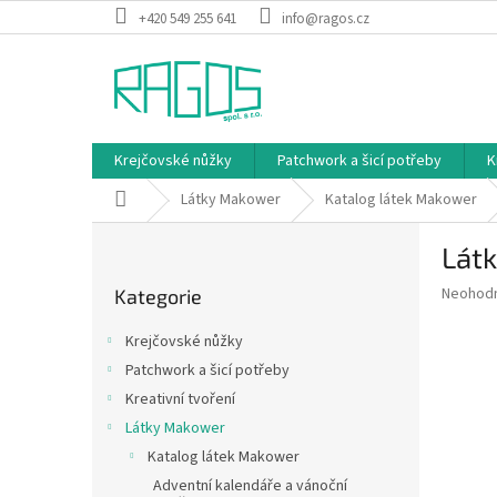
Přejít
+420 549 255 641
info@ragos.cz
na
obsah
Krejčovské nůžky
Patchwork a šicí potřeby
K
Domů
Látky Makower
Katalog látek Makower
P
Látk
o
Přeskočit
s
Průměr
Neohod
Kategorie
kategorie
t
hodnoce
r
produkt
Krejčovské nůžky
a
je
Patchwork a šicí potřeby
0,0
n
z
Kreativní tvoření
n
5
í
Látky Makower
hvězdič
p
Katalog látek Makower
a
Adventní kalendáře a vánoční