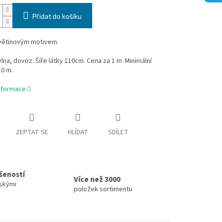
Přidat do košíku
květinovým motivem.
na, dovoz. Šíře látky 110cm. Cena za 1 m. Minimální
10 m.
informace
ZEPTAT SE
HLÍDAT
SDÍLET
ušeností
Více než 3000
skými
položek sortimentu