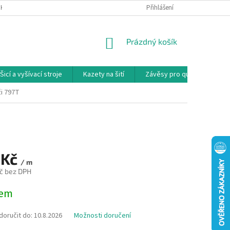
NKY
PODMÍNKY OCHRANY OSOBNÍCH ÚDAJŮ
Přihlášení
REKLAMAČNÍ PODMÍNKY
NÁKUPNÍ
Prázdný košík
KOŠÍK
Šicí a vyšívací stroje
Kazety na šití
Závěsy pro quilty
Ko
ži 797T
 Kč
/ m
č bez DPH
dem
oručit do:
10.8.2026
Možnosti doručení