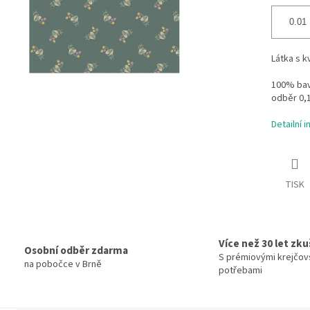
Látka s 
100% bavl
odběr 0,
Detailní 
TISK
Více než 30 let zk
Osobní odběr zdarma
S prémiovými krejčov
na pobočce v Brně
potřebami