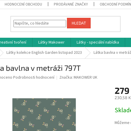
HODNOCENÍ OBCHODU
PRODÁVANÉ ZNAČKY
OBCHODNÍ PODMÍ
HLEDAT
reativní tvoření
Látky Makower
Látky - speciální nabídka
Látky kolekce English Garden listopad 2023
Látka bavlna v metrá
a bavlna v metráži 797T
né
noceno
Podrobnosti hodnocení
Značka:
MAKOWER UK
ní
279
u
230,58 K
Měrná
Skla
cena:
ek.
Můžeme d