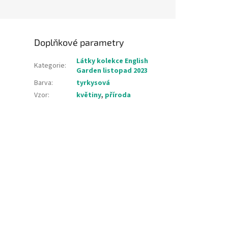
Doplňkové parametry
Látky kolekce English
Kategorie
:
Garden listopad 2023
Barva
:
tyrkysová
Vzor
:
květiny
,
příroda