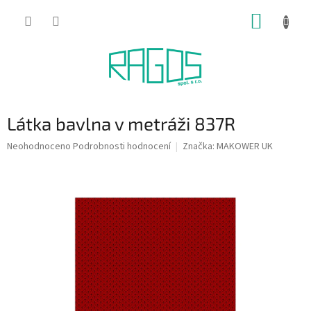
Přejít
NÁKUP
na
obsah
KOŠÍK
Látka bavlna v metráži 837R
Průměrné
Neohodnoceno
Podrobnosti hodnocení
Značka:
MAKOWER UK
hodnocení
produktu
je
0,0
z
5
hvězdiček.