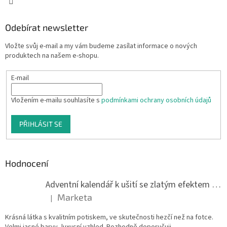
Odebírat newsletter
Vložte svůj e-mail a my vám budeme zasílat informace o nových
produktech na našem e-shopu.
E-mail
Vložením e-mailu souhlasíte s
podmínkami ochrany osobních údajů
PŘIHLÁSIT SE
Hodnocení
Adventní kalendář k ušití se zlatým efektem 042Q
Marketa
|
Hodnocení produktu je 5 z 5 hvězdiček.
Krásná látka s kvalitním potiskem, ve skutečnosti hezčí než na fotce.
Velmi jasné barvy, luxusní vzhled. Rozhodně doporučuji.