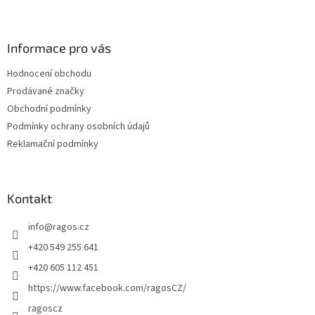
Z
á
p
a
Informace pro vás
t
Hodnocení obchodu
í
Prodávané značky
Obchodní podmínky
Podmínky ochrany osobních údajů
Reklamační podmínky
Kontakt
info
@
ragos.cz
+420 549 255 641
+420 605 112 451
https://www.facebook.com/ragosCZ/
ragoscz