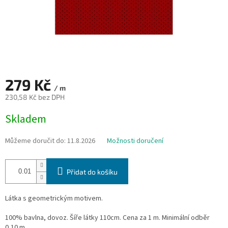
279 Kč
/ m
230,58 Kč bez DPH
Měrná
Skladem
cena:
Můžeme doručit do:
11.8.2026
Možnosti doručení
Přidat do košíku
Látka s geometrickým motivem.
100% bavlna, dovoz. Šíře látky 110cm. Cena za 1 m. Minimální odběr
0,10 m.