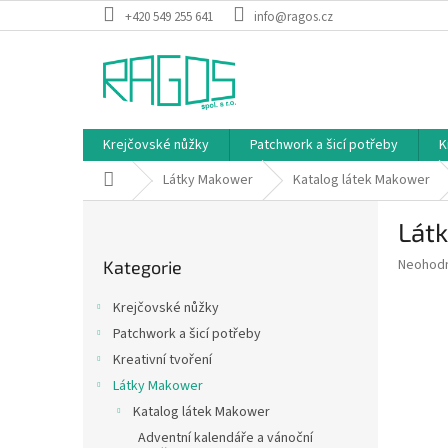
Přejít
+420 549 255 641
info@ragos.cz
na
obsah
Krejčovské nůžky
Patchwork a šicí potřeby
K
Domů
Látky Makower
Katalog látek Makower
P
Látk
o
Přeskočit
s
Průměr
Neohod
Kategorie
kategorie
t
hodnoce
r
produkt
Krejčovské nůžky
a
je
Patchwork a šicí potřeby
0,0
n
z
Kreativní tvoření
n
5
í
Látky Makower
hvězdič
p
Katalog látek Makower
a
Adventní kalendáře a vánoční