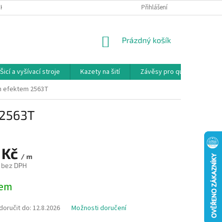
NKY
PODMÍNKY OCHRANY OSOBNÍCH ÚDAJŮ
Přihlášení
REKLAMAČNÍ PODMÍNKY
NÁKUPNÍ
Prázdný košík
KOŠÍK
Šicí a vyšívací stroje
Kazety na šití
Závěsy pro quilty
Ko
ým efektem 2563T
 2563T
 Kč
/ m
č bez DPH
dem
oručit do:
12.8.2026
Možnosti doručení