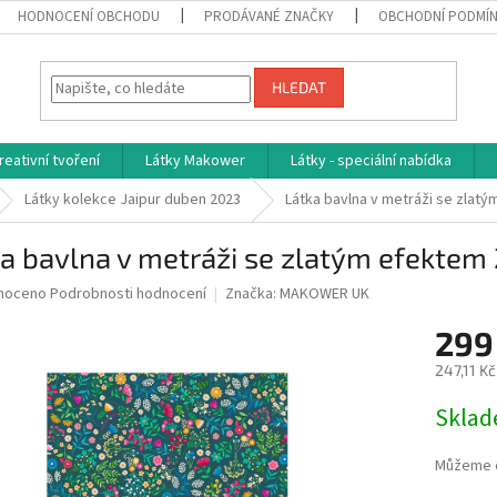
HODNOCENÍ OBCHODU
PRODÁVANÉ ZNAČKY
OBCHODNÍ PODMÍ
HLEDAT
reativní tvoření
Látky Makower
Látky - speciální nabídka
Látky kolekce Jaipur duben 2023
Látka bavlna v metráži se zlat
a bavlna v metráži se zlatým efektem
né
noceno
Podrobnosti hodnocení
Značka:
MAKOWER UK
ní
299
u
247,11 K
Měrná
Skla
cena:
ek.
Můžeme d