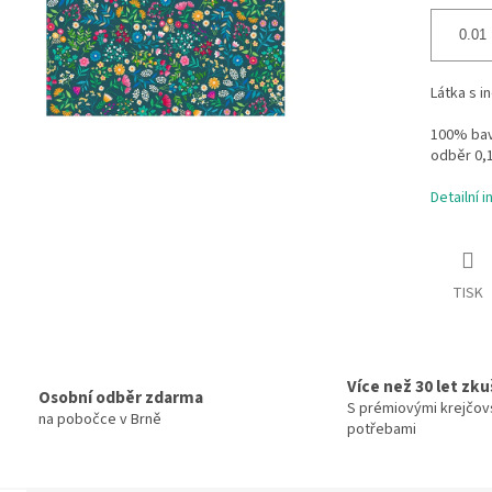
Látka s i
100% bavl
odběr 0,
Detailní 
TISK
Více než 30 let zk
Osobní odběr zdarma
S prémiovými krejčov
na pobočce v Brně
potřebami