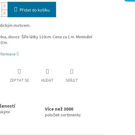
Přidat do košíku
ndickým motivem .
na, dovoz. Šíře látky 110cm. Cena za 1 m. Minimální
10 m.
informace
ZEPTAT SE
HLÍDAT
SDÍLET
ušeností
Více než 3000
skými
položek sortimentu