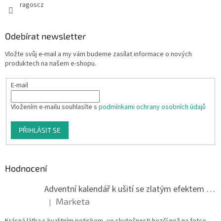
ragoscz
Odebírat newsletter
Vložte svůj e-mail a my vám budeme zasílat informace o nových
produktech na našem e-shopu.
E-mail
Vložením e-mailu souhlasíte s
podmínkami ochrany osobních údajů
PŘIHLÁSIT SE
Hodnocení
Adventní kalendář k ušití se zlatým efektem 042Q
Marketa
|
Hodnocení produktu je 5 z 5 hvězdiček.
Krásná látka s kvalitním potiskem, ve skutečnosti hezčí než na fotce.