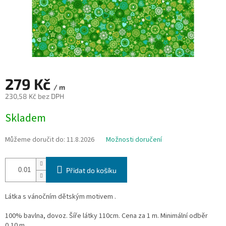
279 Kč
/ m
230,58 Kč bez DPH
Měrná
Skladem
cena:
Můžeme doručit do:
11.8.2026
Možnosti doručení
Přidat do košíku
Látka s vánočním dětským motivem .
100% bavlna, dovoz. Šíře látky 110cm. Cena za 1 m. Minimální odběr
0,10 m.