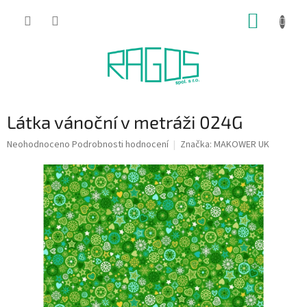
Přejít
NÁKUP
na
obsah
KOŠÍK
Látka vánoční v metráži 024G
Průměrné
Neohodnoceno
Podrobnosti hodnocení
Značka:
MAKOWER UK
hodnocení
produktu
je
0,0
z
5
hvězdiček.