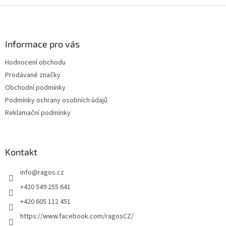
Z
á
p
a
Informace pro vás
t
Hodnocení obchodu
í
Prodávané značky
Obchodní podmínky
Podmínky ochrany osobních údajů
Reklamační podmínky
Kontakt
info
@
ragos.cz
+420 549 255 641
+420 605 112 451
https://www.facebook.com/ragosCZ/