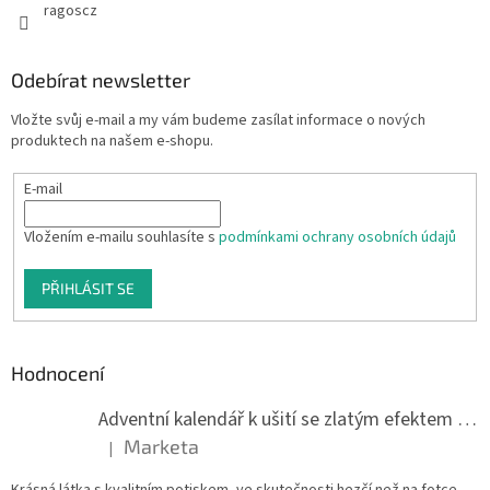
ragoscz
Odebírat newsletter
Vložte svůj e-mail a my vám budeme zasílat informace o nových
produktech na našem e-shopu.
E-mail
Vložením e-mailu souhlasíte s
podmínkami ochrany osobních údajů
PŘIHLÁSIT SE
Hodnocení
Adventní kalendář k ušití se zlatým efektem 042Q
Marketa
|
Hodnocení produktu je 5 z 5 hvězdiček.
Krásná látka s kvalitním potiskem, ve skutečnosti hezčí než na fotce.