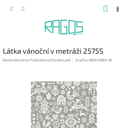
Přejít
NÁKUP
na
obsah
KOŠÍK
Látka vánoční v metráži 2575S
Průměrné
Neohodnoceno
Podrobnosti hodnocení
Značka:
MAKOWER UK
hodnocení
produktu
je
0,0
z
5
hvězdiček.