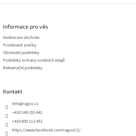
Z
á
p
a
Informace pro vás
t
Hodnocení obchodu
í
Prodávané značky
Obchodní podmínky
Podmínky ochrany osobních údajů
Reklamační podmínky
Kontakt
info
@
ragos.cz
+420 549 255 641
+420 605 112 451
https://www.facebook.com/ragosCZ/