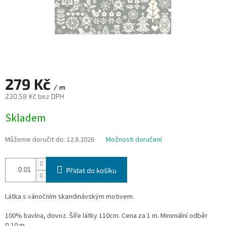
279 Kč
/ m
230,58 Kč bez DPH
Měrná
Skladem
cena:
Můžeme doručit do:
12.8.2026
Možnosti doručení
Přidat do košíku
Látka s vánočním skandinávským motivem.
100% bavlna, dovoz. Šíře látky 110cm. Cena za 1 m. Minimální odběr
0,10 m.