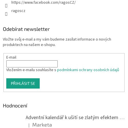
https://www.facebook.com/ragosCZ/
ragoscz
Odebírat newsletter
Vložte svůj e-mail a my vám budeme zasílat informace o nových
produktech na našem e-shopu.
E-mail
Vložením e-mailu souhlasíte s
podmínkami ochrany osobních údajů
PŘIHLÁSIT SE
Hodnocení
Adventní kalendář k ušití se zlatým efektem 042Q
Marketa
|
Hodnocení produktu je 5 z 5 hvězdiček.