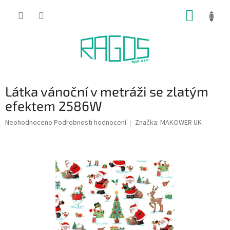
Přejít
NÁKUP
na
obsah
KOŠÍK
Látka vánoční v metráži se zlatým
efektem 2586W
Průměrné
Neohodnoceno
Podrobnosti hodnocení
Značka:
MAKOWER UK
hodnocení
produktu
je
0,0
z
5
hvězdiček.