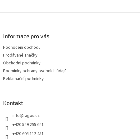
Z
á
p
a
Informace pro vás
t
Hodnocení obchodu
í
Prodávané značky
Obchodní podmínky
Podmínky ochrany osobních údajů
Reklamační podmínky
Kontakt
info
@
ragos.cz
+420 549 255 641
+420 605 112 451