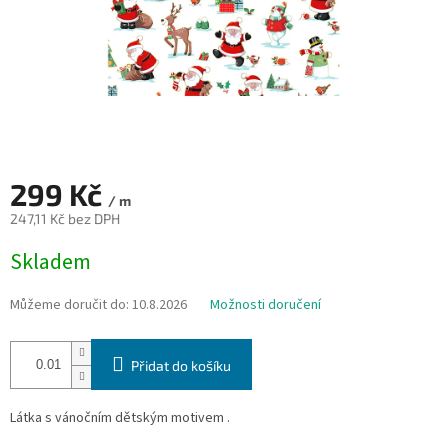
299 Kč
/ m
247,11 Kč bez DPH
Měrná
Skladem
cena:
Můžeme doručit do:
10.8.2026
Možnosti doručení
Přidat do košíku
Látka s vánočním dětským motivem .