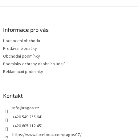
Z
á
p
a
Informace pro vás
t
Hodnocení obchodu
í
Prodávané značky
Obchodní podmínky
Podmínky ochrany osobních údajů
Reklamační podmínky
Kontakt
info
@
ragos.cz
+420 549 255 641
+420 605 112 451
https://www.facebook.com/ragosCZ/