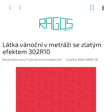
Přejít
NÁKUP
na
obsah
KOŠÍK
Látka vánoční v metráži se zlatým
efektem 302R10
Průměrné
Neohodnoceno
Podrobnosti hodnocení
Značka:
MAKOWER UK
hodnocení
produktu
je
0,0
z
5
hvězdiček.