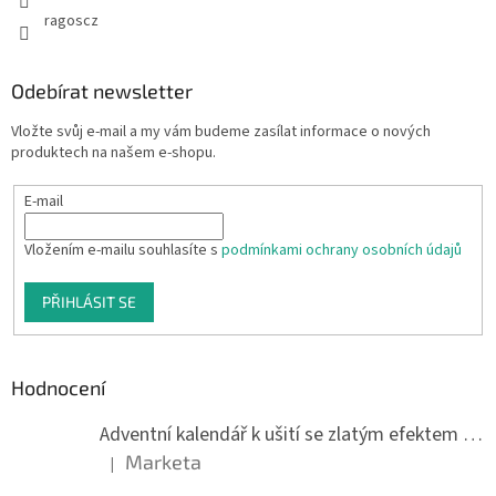
ragoscz
Odebírat newsletter
Vložte svůj e-mail a my vám budeme zasílat informace o nových
produktech na našem e-shopu.
E-mail
Vložením e-mailu souhlasíte s
podmínkami ochrany osobních údajů
PŘIHLÁSIT SE
Hodnocení
Adventní kalendář k ušití se zlatým efektem 042Q
Marketa
|
Hodnocení produktu je 5 z 5 hvězdiček.