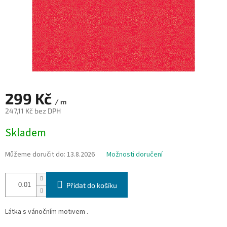
299 Kč
/ m
247,11 Kč bez DPH
Měrná
Skladem
cena:
Můžeme doručit do:
13.8.2026
Možnosti doručení
Přidat do košíku
Látka s vánočním motivem .