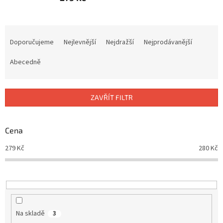
Ř
a
Doporučujeme
Nejlevnější
Nejdražší
Nejprodávanější
z
e
Abecedně
n
í
p
ZAVŘÍT FILTR
r
o
d
Cena
u
279
Kč
280
Kč
k
t
ů
Na skladě
3