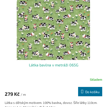
Látka bavlna v metráži 065G
Skladem
Do košíku
279 Kč
/ m
Látka s dětským motivem. 100% bavlna, dovoz. Šíře látky 110cm.