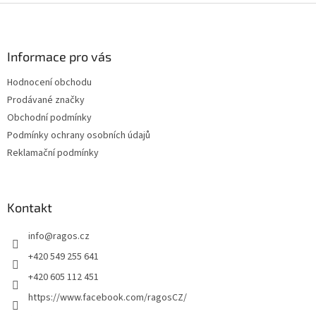
i
Z
s
á
u
p
a
Informace pro vás
t
Hodnocení obchodu
í
Prodávané značky
Obchodní podmínky
Podmínky ochrany osobních údajů
Reklamační podmínky
Kontakt
info
@
ragos.cz
+420 549 255 641
+420 605 112 451
https://www.facebook.com/ragosCZ/