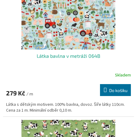
o
d
u
k
t
ů
Látka bavlna v metráži 064B
Skladem
Do košíku
279 Kč
/ m
Látka s dětským motivem. 100% bavlna, dovoz. Šíře látky 110cm.
Cena za 1 m. Minimální odběr 0,10 m.