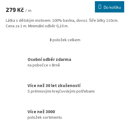
Do košíku
279 Kč
/ m
Látka s dětským motivem. 100% bavlna, dovoz. Šíře látky 110cm.
Cena za 1 m. Minimální odběr 0,10 m.
3
položek celkem
O
v
l
á
Osobní odběr zdarma
d
na pobočce v Brně
a
c
í
Více než 30 let zkušeností
p
S prémiovými krejčovskými potřebami
r
v
k
y
Více než 3000
v
položek sortimentu
ý
p