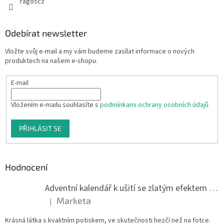
ragoscz
Odebírat newsletter
Vložte svůj e-mail a my vám budeme zasílat informace o nových
produktech na našem e-shopu.
E-mail
Vložením e-mailu souhlasíte s
podmínkami ochrany osobních údajů
PŘIHLÁSIT SE
Hodnocení
Adventní kalendář k ušití se zlatým efektem 042Q
Marketa
|
Hodnocení produktu je 5 z 5 hvězdiček.
Krásná látka s kvalitním potiskem, ve skutečnosti hezčí než na fotce.