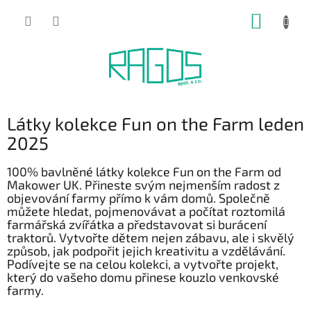
Přejít
NÁKUP
na
obsah
KOŠÍK
Látky kolekce Fun on the Farm leden
2025
100% bavlněné látky kolekce Fun on the Farm od
Makower UK.
Přineste svým nejmenším radost z
objevování farmy přímo k vám domů. Společně
můžete hledat, pojmenovávat a počítat roztomilá
farmářská zvířátka a představovat si burácení
traktorů. Vytvořte dětem nejen zábavu, ale i skvělý
způsob, jak podpořit jejich kreativitu a vzdělávání.
Podívejte se na celou kolekci, a vytvořte projekt,
který do vašeho domu přinese kouzlo venkovské
farmy.