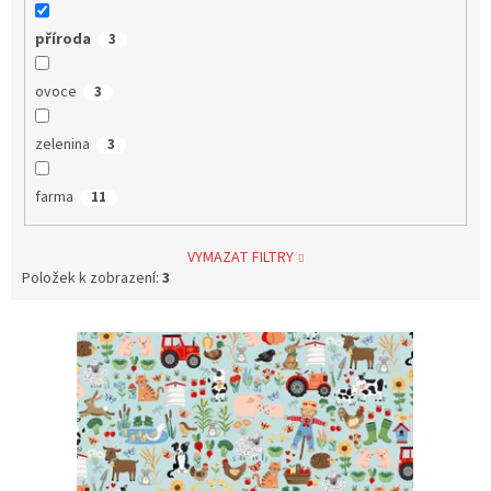
příroda
3
ovoce
3
zelenina
3
farma
11
VYMAZAT FILTRY
Položek k zobrazení:
3
V
ý
p
i
s
p
r