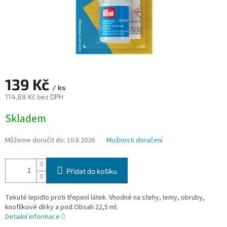
139 Kč
/ ks
114,88 Kč bez DPH
Měrná
Skladem
cena:
Můžeme doručit do:
10.8.2026
Možnosti doručení
Přidat do košíku
Tekuté lepidlo proti třepení látek. Vhodné na stehy, lemy, obruby,
knoflíkové dírky a pod.Obsah 22,5 ml.
Detailní informace