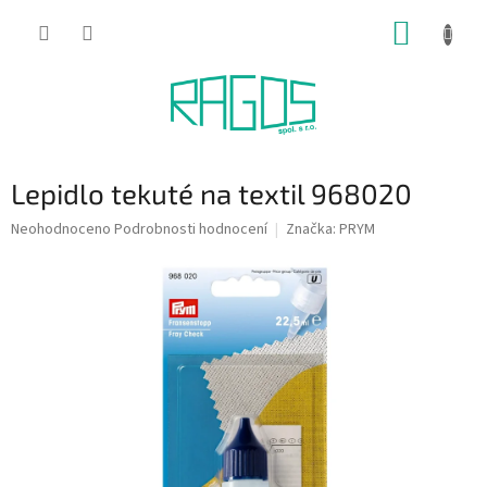
Přejít
NÁKUP
na
obsah
KOŠÍK
Lepidlo tekuté na textil 968020
Průměrné
Neohodnoceno
Podrobnosti hodnocení
Značka:
PRYM
hodnocení
produktu
je
0,0
z
5
hvězdiček.