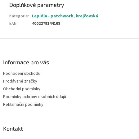
Doplňkové parametry
Kategorie
:
Lepidla - patchwork, krejčovská
EAN
:
4002279144108
Z
á
p
a
Informace pro vás
t
Hodnocení obchodu
í
Prodávané značky
Obchodní podmínky
Podmínky ochrany osobních údajů
Reklamační podmínky
Kontakt