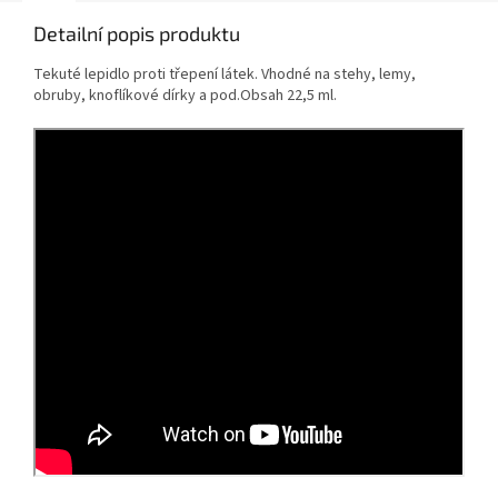
Detailní popis produktu
Tekuté lepidlo proti třepení látek. Vhodné na stehy, lemy,
obruby, knoflíkové dírky a pod.Obsah 22,5 ml.