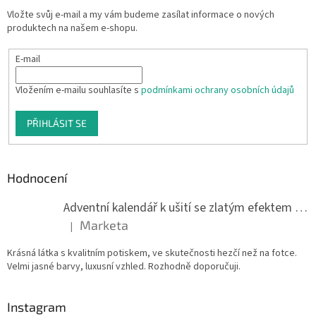
Vložte svůj e-mail a my vám budeme zasílat informace o nových
produktech na našem e-shopu.
E-mail
Vložením e-mailu souhlasíte s
podmínkami ochrany osobních údajů
PŘIHLÁSIT SE
Hodnocení
Adventní kalendář k ušití se zlatým efektem 042Q
Marketa
|
Hodnocení produktu je 5 z 5 hvězdiček.
Krásná látka s kvalitním potiskem, ve skutečnosti hezčí než na fotce.
Velmi jasné barvy, luxusní vzhled. Rozhodně doporučuji.
Instagram