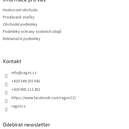
t
Hodnocení obchodu
í
Prodávané značky
Obchodní podmínky
Podmínky ochrany osobních údajů
Reklamační podmínky
Kontakt
info
@
ragos.cz
+420 549 255 641
+420 605 112 451
https://www.facebook.com/ragosCZ/
ragoscz
Odebírat newsletter