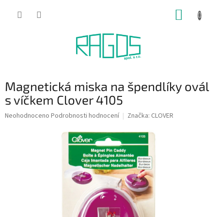
Přejít
NÁKUP
na
obsah
KOŠÍK
Magnetická miska na špendlíky ovál
s víčkem Clover 4105
Průměrné
Neohodnoceno
Podrobnosti hodnocení
Značka:
CLOVER
hodnocení
produktu
je
0,0
z
5
hvězdiček.