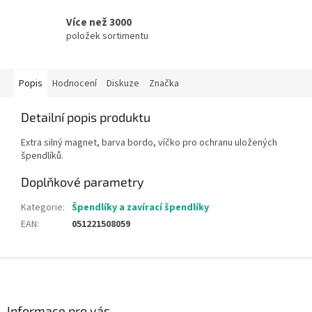
Více než 3000
položek sortimentu
Popis
Hodnocení
Diskuze
Značka
Detailní popis produktu
Extra silný magnet, barva bordo, víčko pro ochranu uložených
špendlíků.
Doplňkové parametry
Kategorie
:
Špendlíky a zavírací špendlíky
EAN
:
051221508059
Z
á
p
a
Informace pro vás