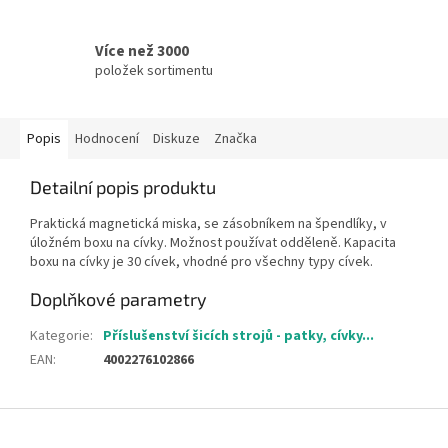
Více než 3000
položek sortimentu
Popis
Hodnocení
Diskuze
Značka
Detailní popis produktu
Praktická magnetická miska, se zásobníkem na špendlíky, v
úložném boxu na cívky. Možnost používat odděleně. Kapacita
boxu na cívky je 30 cívek, vhodné pro všechny typy cívek.
Doplňkové parametry
Kategorie
:
Příslušenství šicích strojů - patky, cívky...
EAN
:
4002276102866
Z
á