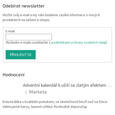
Odebírat newsletter
Vložte svůj e-mail a my vám budeme zasílat informace o nových
produktech na našem e-shopu.
E-mail
Vložením e-mailu souhlasíte s
podmínkami ochrany osobních údajů
PŘIHLÁSIT SE
Hodnocení
Adventní kalendář k ušití se zlatým efektem 042Q
Marketa
|
Hodnocení produktu je 5 z 5 hvězdiček.
Krásná látka s kvalitním potiskem, ve skutečnosti hezčí než na fotce.
Velmi jasné barvy, luxusní vzhled. Rozhodně doporučuji.