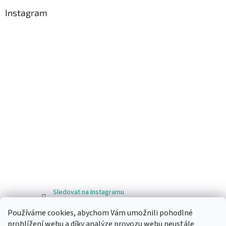
Instagram
Sledovat na Instagramu
Používáme cookies, abychom Vám umožnili pohodlné
Facebook
prohlížení webu a díky analýze provozu webu neustále