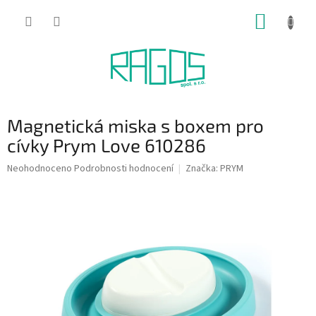
Přejít
NÁKUP
na
obsah
KOŠÍK
Magnetická miska s boxem pro
cívky Prym Love 610286
Průměrné
Neohodnoceno
Podrobnosti hodnocení
Značka:
PRYM
hodnocení
produktu
je
0,0
z
5
hvězdiček.