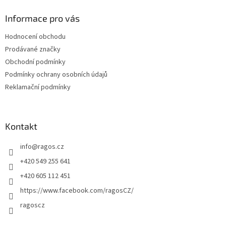
p
a
Informace pro vás
t
Hodnocení obchodu
í
Prodávané značky
Obchodní podmínky
Podmínky ochrany osobních údajů
Reklamační podmínky
Kontakt
info
@
ragos.cz
+420 549 255 641
+420 605 112 451
https://www.facebook.com/ragosCZ/
ragoscz