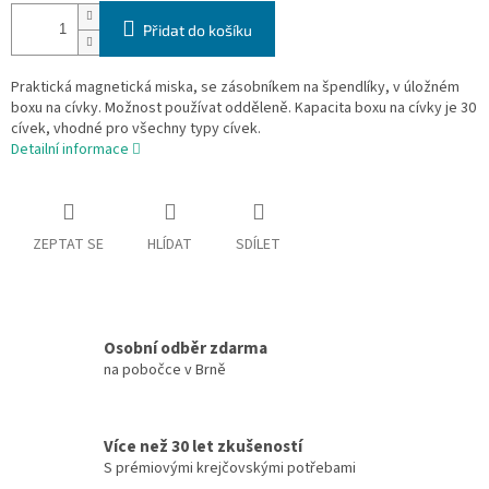
Přidat do košíku
Praktická magnetická miska, se zásobníkem na špendlíky, v úložném
boxu na cívky. Možnost používat odděleně. Kapacita boxu na cívky je 30
cívek, vhodné pro všechny typy cívek.
Detailní informace
ZEPTAT SE
HLÍDAT
SDÍLET
Osobní odběr zdarma
na pobočce v Brně
Více než 30 let zkušeností
S prémiovými krejčovskými potřebami