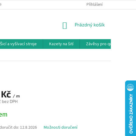
NKY
PODMÍNKY OCHRANY OSOBNÍCH ÚDAJŮ
Přihlášení
REKLAMAČNÍ PODMÍNKY
NÁKUPNÍ
Prázdný košík
KOŠÍK
Šicí a vyšívací stroje
Kazety na šití
Závěsy pro quilty
Ko
 Kč
/ m
č bez DPH
dem
oručit do:
12.8.2026
Možnosti doručení