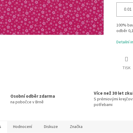
100% bavl
odběr 0,
Detailní 
TISK
Více než 30 let zk
Osobní odběr zdarma
S prémiovými krejčov
na pobočce v Brně
potřebami
s
Hodnocení
Diskuze
Značka